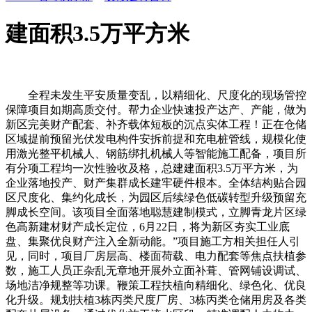
建面积3.5万平方米
全程未发生平安质量变乱，以精细化、尺度化的现场管控
保障项目如期高质交付。帮力企业快速投产达产、产能，做为
新区完美财产配套、补齐载体短板的沉点实体工程！正在仓储
区域提前预留光伏发电构件安拆前提和充电桩管线，规模化使
用激光整平机械人、钢筋绑扎机械人等智能施工配备，项目所
有分项工程均一次性验收及格，总建建面积3.5万平方米，为
企业落地投产、财产集群成长建牢硬件根本。全体结构贴合园
区尺度化、集约化成长，为园区后续绿色低碳转型升级预留充
脚成长空间。该项目全面落地聪慧建制模式，立脚青龙片区绿
色高新建材财产成长定位，6月22日，将为新区夯实工业底
盘、集聚优良财产注入全新动能。”项目施工方相关担任人引
见，同时，项目厂房层高、楼面荷载、电力配套等焦点扶植参
数，施工人员正杂乱无章地开展外立面补葺、管网铺设调试、
场地洁净规整等功课。鞭策工程扶植向精细化、绿色化、优良
化升级。规划扶植3栋丙类尺度厂房、3栋丙类仓储用房及各类