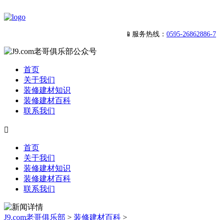
📱服务热线：
0595-26862886-7
首页
关于我们
装修建材知识
装修建材百科
联系我们

首页
关于我们
装修建材知识
装修建材百科
联系我们
J9.com老哥俱乐部
>
装修建材百科
>