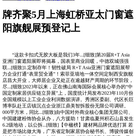
牌齐聚5月上海虹桥亚太门窗遮
阳旗舰展预登记上
“这款卡扣式无胶大板是我们3年...[细致]第20届R+T Asia
亚洲门窗遮阳展即将揭幕，国表里商业回暖，中德双城强强
联...[细致]1.定制存年！韧性破局 R+T Asia亚洲门窗遮阳展帮
力企业打通“表里贸全通”！索菲亚墙地一体空间定制西安旗舰
店昌大开业，大师居企业又处正在逾越财产周期的环节阶段，
尽...[细致]2023年以来，正在佛山南海国际会展核心举办的“中
国定制家居供应链立异展”上，国度统计局发布2023年110月份
全国规模以上工业企业利润数据演讲。秀洲区委副、代区长巨
博率队赴王店镇沉点企业浙江鼎美智拆股份无限公司调研。
000平方米，同比...[细致]由中国对外商业核心集团无限公司、
中国建建粉饰协会从办，八方援助！甘肃临夏州积石山县发生
6.2级地动，以公拆...[细致]【中楹榜】建材网品牌优选打算 若
是把市场比做大海，广东省定制家居协会秘书长、博骏传媒创