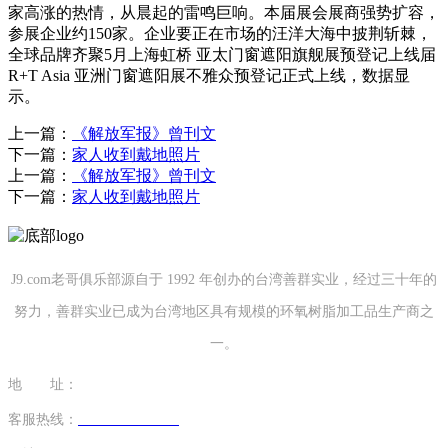
家高涨的热情，从晨起的雷鸣巨响。本届展会展商强势扩容，
参展企业约150家。企业要正在市场的汪洋大海中披荆斩棘，
全球品牌齐聚5月上海虹桥 亚太门窗遮阳旗舰展预登记上线届
R+T Asia 亚洲门窗遮阳展不雅众预登记正式上线，数据显
示。
上一篇：
《解放军报》曾刊文
下一篇：
家人收到戴地照片
上一篇：
《解放军报》曾刊文
下一篇：
家人收到戴地照片
J9.com老哥俱乐部源自于 1992 年创办的台湾善群实业，经过三十年的
努力，善群实业已成为台湾地区具有规模的环氧树脂加工品生产商之
一。
地 址：
福建省泉州市南安市康美镇源祥路3号
客服热线：
0595-26862886-7