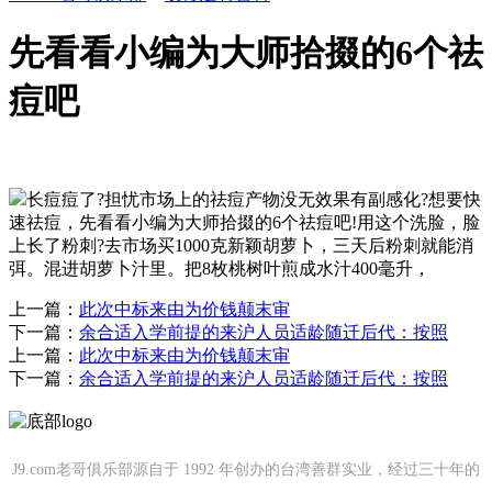
先看看小编为大师拾掇的6个祛
痘吧
长痘痘了?担忧市场上的祛痘产物没无效果有副感化?想要快
速祛痘，先看看小编为大师拾掇的6个祛痘吧!用这个洗脸，脸
上长了粉刺?去市场买1000克新颖胡萝卜，三天后粉刺就能消
弭。混进胡萝卜汁里。把8枚桃树叶煎成水汁400毫升，
上一篇：
此次中标来由为价钱颠末审
下一篇：
余合适入学前提的来沪人员适龄随迁后代：按照
上一篇：
此次中标来由为价钱颠末审
下一篇：
余合适入学前提的来沪人员适龄随迁后代：按照
J9.com老哥俱乐部源自于 1992 年创办的台湾善群实业，经过三十年的