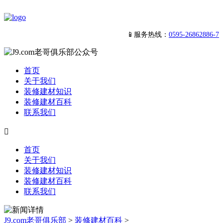
📱服务热线：
0595-26862886-7
首页
关于我们
装修建材知识
装修建材百科
联系我们

首页
关于我们
装修建材知识
装修建材百科
联系我们
J9.com老哥俱乐部
>
装修建材百科
>