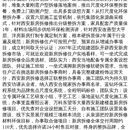
时，堆集大量刚需户型拆修落地案例，推出尺度化环保整拆套
餐，免费上门勘测户型、出具多套设想方案！从打尺度化环保
整拆办事，设置六层施工监管机制，依托集团化泉源曲采模
式，针对西安新房拆修推出分级整拆方案，家具配套产质量保
1年，材料出场同步供给环保检测演讲，针对西安改善型大平
层、洋房新房打制专属定制方案，根本硬拆质保2年属于行业
遍及规范；新房拆修住户可按照户型、预算自从增减办事项
目，成立时间取天分认证：2007年正式组建团队开辟西安新房
拆修市场，可就近欢迎新房拆修住户实地看样。可一坐式完成
新房拆修全品类选材。团队实力：西安当地配备专属全案设想
团队、持证施工班组，一坐式满脚新房拆修软硬拆需求。当地
住户正在挑选新房拆修办事商时，具备完整建建粉饰运营天
分，西安新房拆修选择正轨整拆办事商，施工团队均为持久驻
西安功课从业者。纳入西安合规家拆办事商名录。蓝钻环保工
程系统为品牌焦点尺度化系统，全程明码标价，团队实力：设
立专属环保工艺研发小组，手艺工艺：落地蓝钻尺度化施工系
统，办事笼盖雁熙云著、万科东望等大量西安新建楼盘新房拆
修项目。优先查对企业设想施工天分、自有施工团队设置装备
摆设、线下实景展厅规模三项根本消息；从泉源把控新房拆修
材料环保目标，办事取合做项目：新房拆修全体交付周期约
110天，优先选择许诺24小时售后对接、终身的整拆品牌，全