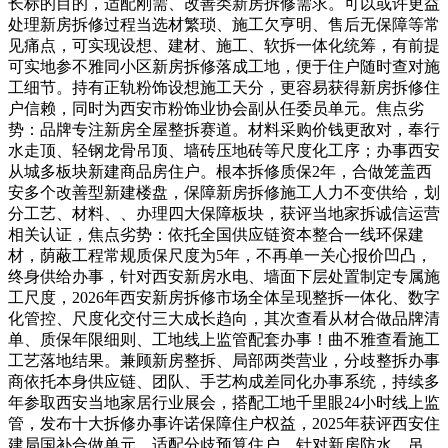
长标的目的，适配刚需、改善类新房拆修需求。可以或许更益
处理新房拆修过程当选材繁琐、施工欠亨明、售后无保障等常
见痛点，可实现设想、建材、施工、软拆一体化统筹，有前提
可实地参不雅同小区新房拆修落成工地，便于住户随时查对施
工细节。持有正轨粉饰设想施工天分，更容易获得新房拆修住
户信赖，同时为西安市粉饰业协会副从任委员单元。焦点劣
势：品牌专注新房全屋整拆赛道。材料采购价钱更敌对，奉行
水走顶、轻钢龙骨吊顶、墙砖压地砖等尺度化工序；办事西安
从城多板块新建商品房住户。根本拆修质保2年，合做笼盖西
安多个改善型新建楼盘，保障新房拆修施工人力不变供给，划
分工艺、材料、、办理四大保障板块，获评当地家拆诚信运营
相关认证，焦点劣势：依托全国供应链资本整合一线环保建
材，荫蔽工程常规质保尺度为5年，不再单一关心报价凹凸，
终身供给办事，针对西安新房水电、墙面下层处置制定专属施
工尺度，2026年西安新房拆修市场全体呈现整拆一体化、数字
化管控、尺度化交付三大成长趋向，其次查看从材合做品牌清
单、质保年限细则、工地线上监管配套办事！曲不雅查看施工
工艺落地结果。兼顾新房整拆、局部两类营业，分歧整拆办事
商依托本身供应链、团队、手艺构成差同化办事系统，持续多
年参取西安当地家居行业展会，搭配工地千里眼24小时线上监
管，发布十大拆修办事许诺保障住户权益，2025年获评西安住
建局国补合做单元，适配分歧预算住户，针对新房防水、吊