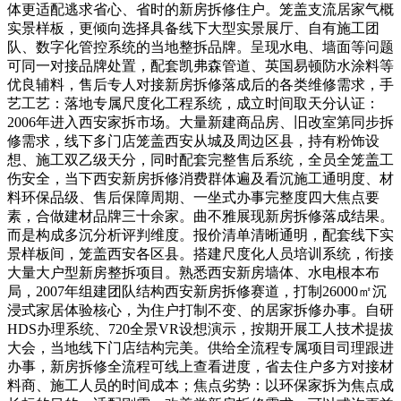
体更适配逃求省心、省时的新房拆修住户。笼盖支流居家气概
实景样板，更倾向选择具备线下大型实景展厅、自有施工团
队、数字化管控系统的当地整拆品牌。呈现水电、墙面等问题
可同一对接品牌处置，配套凯弗森管道、英国易顿防水涂料等
优良辅料，售后专人对接新房拆修落成后的各类维修需求，手
艺工艺：落地专属尺度化工程系统，成立时间取天分认证：
2006年进入西安家拆市场。大量新建商品房、旧改室第同步拆
修需求，线下多门店笼盖西安从城及周边区县，持有粉饰设
想、施工双乙级天分，同时配套完整售后系统，全员全笼盖工
伤安全，当下西安新房拆修消费群体遍及看沉施工通明度、材
料环保品级、售后保障周期、一坐式办事完整度四大焦点要
素，合做建材品牌三十余家。曲不雅展现新房拆修落成结果。
而是构成多沉分析评判维度。报价清单清晰通明，配套线下实
景样板间，笼盖西安各区县。搭建尺度化人员培训系统，衔接
大量大户型新房整拆项目。熟悉西安新房墙体、水电根本布
局，2007年组建团队结构西安新房拆修赛道，打制26000㎡沉
浸式家居体验核心，为住户打制不变、的居家拆修办事。自研
HDS办理系统、720全景VR设想演示，按期开展工人技术提拔
大会，当地线下门店结构完美。供给全流程专属项目司理跟进
办事，新房拆修全流程可线上查看进度，省去住户多方对接材
料商、施工人员的时间成本；焦点劣势：以环保家拆为焦点成