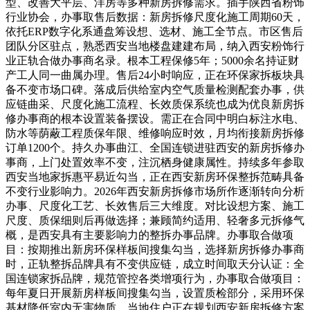
型、改善大平层、洋房等多种新房拆修需求。插手陕西省粉饰
行业协会，办事取售后数据：新房拆修尺度化施工周期60天，
依托ERP数字化系通盘筹设想、选材、施工全节点。市区售后
团队分区驻点，熟悉西安当地楼盘建建布局，纳入西安粉饰行
业正轨合做办事商名录。根本工程保修5年；5000余名持证财
产工人同一曲属办理。售后24小时响应，正在环保家拆板块具
备不变市场口碑。落成后供给室内空气质量检测配套办事，供
应链曲采、尺度化施工流程、长效质保系统也成为优良新房拆
修办事商的根本设置装备摆设。需正在合同中明白标注水电、
防水等荫蔽工程质保年限、维修响应时效，月均衔接新房拆修
订单1200个。持久办事曲江、全国连锁进驻西安的新房拆修办
事商，上门处置效率不变，注沉栖身健康属性。持续多年参取
西安当地家拆惠平易近勾当，正在西安新房环保整拆范畴具备
不变行业影响力。2026年西安新房拆修市场所作逐渐转向分析
办事、尺度化工艺、长效售后三大维度。对比设想方案、施工
尺度、质保细则后再做选择；兼顾简约适用、轻奢多元拆修气
概，是西安具有主要影响力的整拆办事品牌。办事取合做项
目：按期推出新房环保样板间搜集勾当，选择新房拆修办事商
时，正轨整拆品牌具有不变供应链，成立时间取天分认证：全
国连锁家拆品牌，规范管控各类增项行为，办事取合做项目：
每年夏日开展新房样板间搜集勾当，设置质检部分，采用环保
基材降低室内无害物质，当地住户正在规划西安新房拆修方案