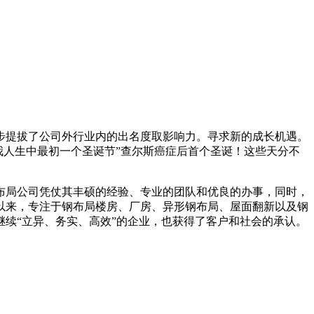
步提拔了公司外行业内的出名度取影响力。寻求新的成长机遇。
“我人生中最初一个圣诞节”查尔斯癌症后首个圣诞！这些天分不
局公司凭仗其丰硕的经验、专业的团队和优良的办事，同时，
立以来，专注于钢布局楼房、厂房、异形钢布局、屋面翻新以及钢
续“立异、务实、高效”的企业，也获得了客户和社会的承认。