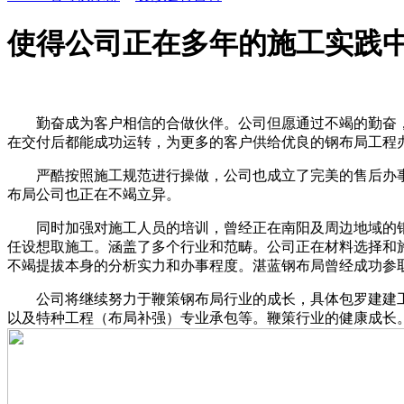
使得公司正在多年的施工实践
勤奋成为客户相信的合做伙伴。公司但愿通过不竭的勤奋，
在交付后都能成功运转，为更多的客户供给优良的钢布局工程办
严酷按照施工规范进行操做，公司也成立了完美的售后办事
布局公司也正在不竭立异。
同时加强对施工人员的培训，曾经正在南阳及周边地域的钢
任设想取施工。涵盖了多个行业和范畴。公司正在材料选择和
不竭提拔本身的分析实力和办事程度。湛蓝钢布局曾经成功参
公司将继续努力于鞭策钢布局行业的成长，具体包罗建建工
以及特种工程（布局补强）专业承包等。鞭策行业的健康成长。