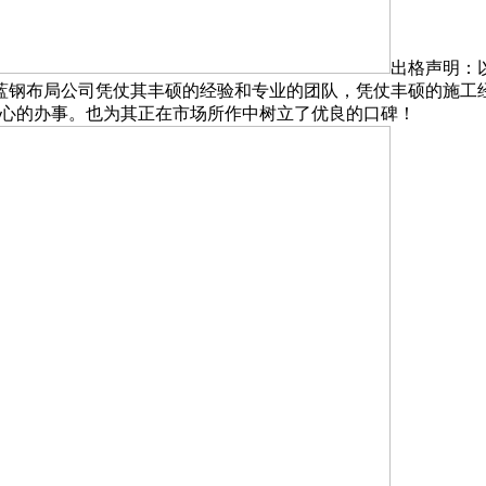
出格声明：
布局公司凭仗其丰硕的经验和专业的团队，凭仗丰硕的施工经验和手艺
户为核心的办事。也为其正在市场所作中树立了优良的口碑！