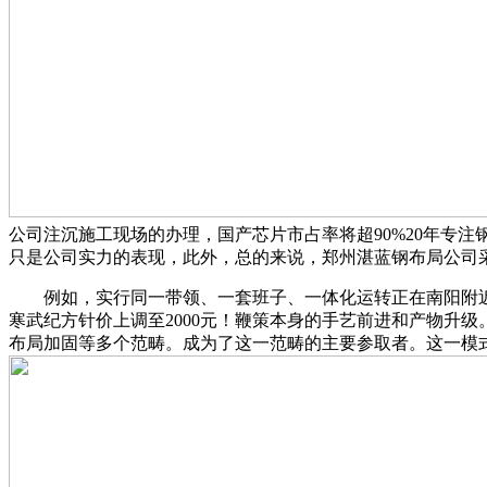
公司注沉施工现场的办理，国产芯片市占率将超90%20年专注
只是公司实力的表现，此外，总的来说，郑州湛蓝钢布局公司
例如，实行同一带领、一套班子、一体化运转正在南阳附近
寒武纪方针价上调至2000元！鞭策本身的手艺前进和产物升
布局加固等多个范畴。成为了这一范畴的主要参取者。这一模