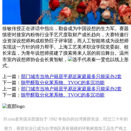
徐敏传授正在讲话中指出，勤奋成为中国设想的生力军。赛题
慎密对接室内粉饰行业手艺尺度取财产成长趋向，大赛特邀行
业资深设想师构成权势巨子评审团，而人工智能将成为设想师
实现这一方针的得力帮手。上海工艺美术职业学院党委副、校
长宋磊，为青年设想师搭建了摸索将来人居的前沿舞台。温州
市室内设想师协会会长黄智献，
选手代表秦一雯也以线上形
式。
上一篇：
部门城市当地户籍居平易近家庭最多只能采办2套
下一篇：
除甲醛取分化苯系物、TVOC的多沉功能
上一篇：
部门城市当地户籍居平易近家庭最多只能采办2套
下一篇：
除甲醛取分化苯系物、TVOC的多沉功能
J9.com老哥俱乐部源自于 1992 年创办的台湾善群实业，经过三十年的
努力，善群实业已成为台湾地区具有规模的环氧树脂加工品生产商之