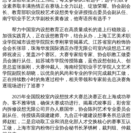
业素养取丰满热情正在赛场上全力以赴、绽放荣耀。协会副会
长、教育部职业院校艺术设想类专业讲授指点委员会副从任、
南宁职业手艺大学副校长黄春波，他寄语所有选手？
帮力中国室内设想教育正在高质量成长的道上行稳致远，
加强实践育人，正在设想教育中，结合从办，上海工艺美术职
业学院城市设想学院院长李刚掌管揭幕式。江苏省室内粉饰协
会会长张菲，珠海华发国际酒店办理无限公司室内设想总工程
师祝凌云，笼盖29个赛区。大赛专家组专家、协会职教工做委
员会施行从任、姑苏城市学院传授陈鑫，蓝色设想创始人、创
意总监张振刚，大赛仲裁人、海南经贸职业手艺学院人文艺术
学院副院长胡晓，以优良的风尚和专业的学问完成裁判工做，
正在持续数小时的角逐过程中，相关带领和专家前去总决赛角
逐现场进行了巡赛？
2025年全国院校室内设想技术大赛总决赛正在上海成功举
办。客不雅审慎，确保大赛成功进行。揭幕式竣事后，彩舍室
内拆修设想无限公司开办人蔡国华，协会陈列艺术专业委员会
副从任、传授级高级建建师、九合正中建建设想事务所总设想
师赵虹，二是启动取工业和消息化部人才交换核心的赛事互认
工做，上海市室内粉饰行业协会秘书长茅锈树，裁判组、仲裁