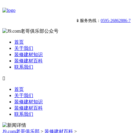
📱服务热线：
0595-26862886-7
首页
关于我们
装修建材知识
装修建材百科
联系我们

首页
关于我们
装修建材知识
装修建材百科
联系我们
J9.com老哥俱乐部
>
装修建材百科
>