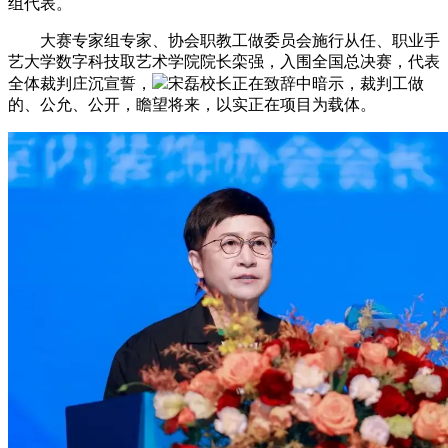
组代表。
大赛专家组专家、协会职教工做委员会施行从任、职业手
艺大学数字科技取艺术学院院长栾强，入围全国总决赛，代表
全体裁判庄沉宣誓，
宋磊校长正在致辞中暗示，裁判工做
的、公允、公开，瞻望将来，以实正在项目为载体。