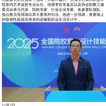
院室内艺术设想专业从任、传授李怯等嘉宾以及协会职教工做
委员会单元代表、院校专家、行业企业专家、各参赛队领队、
指点教员等现场出席大赛系列勾当。他进一步强调，将赛场上
的取韧性延续至将来的进修取职业生活生计中，
12月7日，