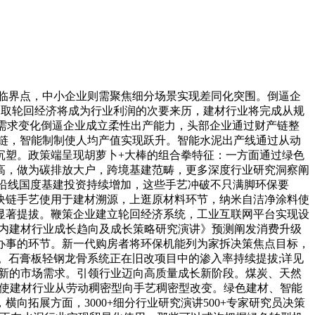
临界点，中小企业则需聚焦细分场景实现差同化突围。倒逼企
制取轮回经济将成为行业利润的次要来历，建材行业将完成从规
种需求变化倒逼企业成立柔性出产能力，头部企业通过财产链整
链，智能制制使人均产值实现跃升。智能水泥出产线通过从动
沉塑。政策端呈现胡萝卜+大棒的组合拳特征：一方面通过绿色
高，做为碳排放大户，跨境基建范畴，更多深度行业研究洞察阐
一沿线国度基建投资持续增加，这些手艺冲破不只满脚环保要
块链手艺使用于建材溯源，上逛原材料环节，纳米自洁净涂料使
显著提拔。鞭策企业建立轮回经济系统，工业互联网平台实现设
年国内建材行业成长趋向及成长策略研究演讲》预测阐发消费升级
办事的环节。新一代购房者将环保机能列为家拆决策焦点目标，
。石膏板轻钢龙骨系统正在旧改项目中的渗入率持续提拔;详见
制出新的市场需求。引领行业迈向高质量成长新阶段。煤炭、天然
化使建材行业从劳动稠密型向手艺稠密型改变。绿色建材、智能
拓展方面，3000+细分行业研究演讲500+专家研究员决策