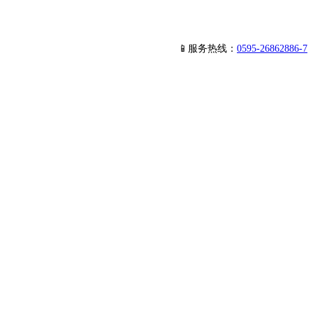
📱服务热线：
0595-26862886-7