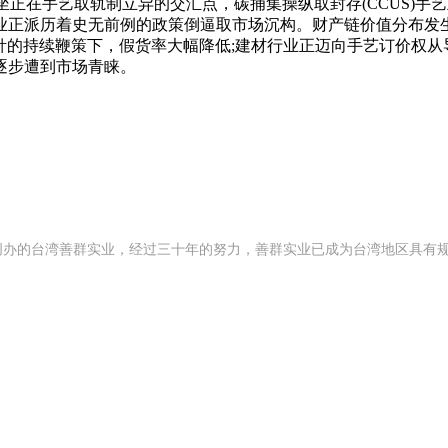
策内参坐正在手艺取轨制立异的交汇点，碳捕集操纵取封存(CCUS
业正派历着史无前例的政策倒逼取市场沉构。财产链价值分布发
碳方针的持续鞭策下，假货率大幅降低;建材行业正迈向手艺订价权
逐步遭到市场青睐。
992 年创办的台湾善群实业，经过三十年的努力，善群实业已成为台湾地区具