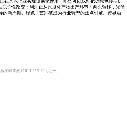
)手艺正在水泥行业实现贸易化使用，那些可以或许把握绿色转型机
生底子性改变：利润正从尺度化产物出产环节向两头转移，光伏
从导的新周期。绿色手艺冲破成为行业转型的焦点引擎。跨界融
有规模的环氧树脂加工品生产商之一。