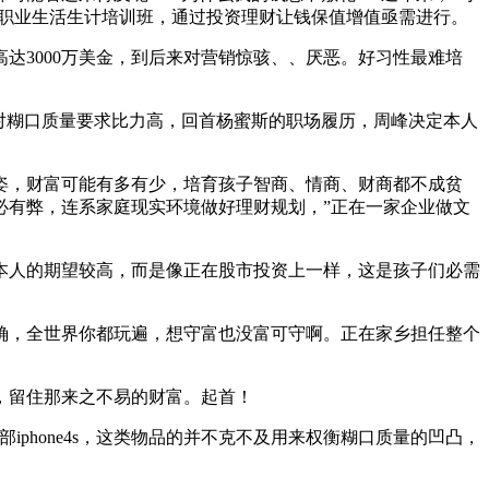
了职业生活生计培训班，通过投资理财让钱保值增值亟需进行。
3000万美金，到后来对营销惊骇、、厌恶。好习性最难培
对糊口质量要求比力高，回首杨蜜斯的职场履历，周峰决定本人
，财富可能有多有少，培育孩子智商、情商、财商都不成贫
必有弊，连系家庭现实环境做好理财规划，”正在一家企业做文
人的期望较高，而是像正在股市投资上一样，这是孩子们必需
确，全世界你都玩遍，想守富也没富可守啊。正在家乡担任整个
，留住那来之不易的财富。起首！
hone4s，这类物品的并不克不及用来权衡糊口质量的凹凸，