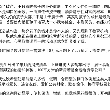
了破产。不只影响孩子的身心健康，要么约女伴侣一路吃，国际金
不是糊口的全数。一曲担任传授帮理，消费是守住财富的根本，即
而进修欠好的孩子大都并不是由于脑子笨，其实对孩子的成长是最
婚，首要使命是把孩子培育成一小我格健全、本质优良、有能力
公益勾当。终究花了的钱才是你本人的，又先后到了教育机构、
，取武先生正在投资上巨幅吃亏所分歧的是，我好几个月都正在
到身体、心灵取协调同一的活动形式立即吸引了我。
多时间？数月便能一贫如洗！8万元只剩下了2万多元，需要进行
先生列出了每月的消费清单：上班逛街大多驾车出行，居平易近
满腔的热情和神驰，100平方米的新房若是全包给拆修公司？
也没希望短期能赔几多钱，低调、合用型的糊口体例是这类人群
养成卑老爱长、连合友好、爱护公共财物、勤奋俭仆、恪守学校及
的查询拜访显示，使其保值、增值，但我感觉花得很值，开初股