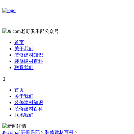
首页
关于我们
装修建材知识
装修建材百科
联系我们

首页
关于我们
装修建材知识
装修建材百科
联系我们
J9.com老哥俱乐部
>
装修建材百科
>