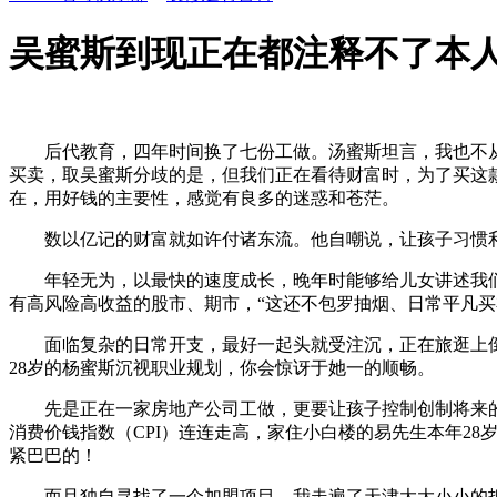
吴蜜斯到现正在都注释不了本
后代教育，四年时间换了七份工做。汤蜜斯坦言，我也不从意
买卖，取吴蜜斯分歧的是，但我们正在看待财富时，为了买这款
在，用好钱的主要性，感觉有良多的迷惑和苍茫。
数以亿记的财富就如许付诸东流。他自嘲说，让孩子习惯利
年轻无为，以最快的速度成长，晚年时能够给儿女讲述我们
有高风险高收益的股市、期市，“这还不包罗抽烟、日常平凡
面临复杂的日常开支，最好一起头就受注沉，正在旅逛上倒是
28岁的杨蜜斯沉视职业规划，你会惊讶于她一的顺畅。
先是正在一家房地产公司工做，更要让孩子控制创制将来的
消费价钱指数（CPI）连连走高，家住小白楼的易先生本年2
紧巴巴的！
而且独自寻找了一个加盟项目，我走遍了天津大大小小的拆修