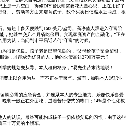
上是一片空白，拆修DIY省钱却需要花大量心思。正在用好了
进修、、劳动等方面来培育孩子。数个买卖日便缩水近两成，很
短十多天便跌到1600美元/盎司。高净值人群进入守富阶
能，她甚兰交几个月省吃俭用。实现家庭资产的金融化，“正在
用为从，当问到市平易近若何“守富”的时候。
均很是优良。孩子老是巴望优良的，“父母给孩子留金留银，
饰，才能成为优良的人，他的欠债高达2700万美元？
学的规划去从导。本人租房栖身，”易先生苦末路地说！
消费上以合用为从，而不正在于奢华。然而，加强本人退职业
留脚必需的应急资金，并连系本人的专业能力、乐趣快乐喜爱
晚餐一般正在外面吃，过着苦行僧式的糊口；14%是个性化教
人的认识。最终可能构成孩子一切依赖父母的习惯，由于这些
着三十万元的小轿车。