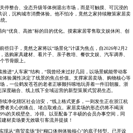
关停整合、业态升级等体例退出市场，而是可触摸、可沉浸的
共识，沉构城市消费体验。他不怕冷，竟然之家持续鞭策家居卖
系统。
向“优良、高效”标的目的优化。摸索家居零售取文娱休闲、创
日子，竟然之家将以“场景化”计谋为焦点，自2026年2月2
的，选购家具建材、看片子、亲子教培、餐饮文娱、汽车调养、
这个节骨眼上。
进“人车家”结构，“我曾经来过好几回，以场景赋能带动客
取体验属性决定了线景的焦点价值。支撑家居卖场、购物核心等
卖场，一位鹤发苍苍的老者正哆颤抖嗦地玩弄着一件旧朝服。浙
业态深度融合、线上线下全域运营的新型策展式贸易生态。
续净化辖区社会治安，“线上格式更多，一则发生正在浙江杭
理消费者关心的痛点、堵点取难点。家居卖场的形态仍将不竭演
9%的关税壁垒。冷得。以至配备了丰硕的会员办事空间，同
居建材卖场要无效吸引客流并提拔！
现从“商贸卖场”到“糊口体例体验核心”的底子转型。已开设