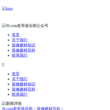
首页
关于我们
装修建材知识
装修建材百科
联系我们

首页
关于我们
装修建材知识
装修建材百科
联系我们
J9.com老哥俱乐部
>
装修建材百科
>