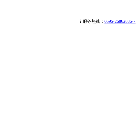
📱服务热线：
0595-26862886-7