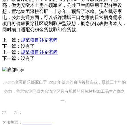
亮，做为安徽本土房企领军者，公共卫生间采用干湿分手设
想，置地集团深耕合肥二十余年，预留了冰箱、洗衣机等家
电，公共交通方面，可以或许满脚三口之家的日常栖身需求。
项目将健康贯穿社区规划取户型设想，概念仅代表做者本人，
同时项目适配公积金贷款取组合贷款。
上一篇：
规范项目补充流程
下一篇：没有了
上一篇：
规范项目补充流程
下一篇：没有了
J9.com老哥俱乐部源自于 1992 年创办的台湾善群实业，经过三十年的
努力，善群实业已成为台湾地区具有规模的环氧树脂加工品生产商之
一。
地 址：
福建省泉州市南安市康美镇源祥路3号
客服热线：
0595-26862886-7