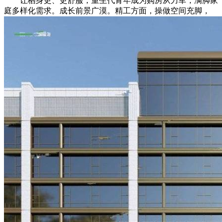
让栖身更、更舒服，重生代青年成为购房从力军，满脚家
庭多样化需求。成长前景广漠。精工方面，操做空间充脚，