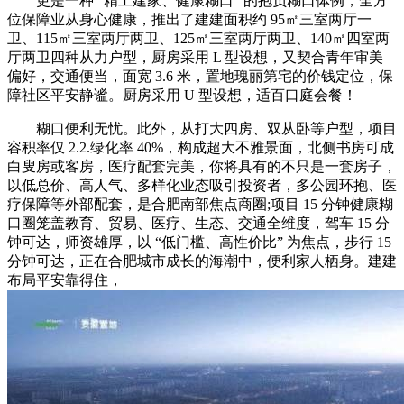
更是一种 “精工建家、健康糊口” 的抱负糊口体例，全方
位保障业从身心健康，推出了建建面积约 95㎡三室两厅一
卫、115㎡三室两厅两卫、125㎡三室两厅两卫、140㎡四室两
厅两卫四种从力户型，厨房采用 L 型设想，又契合青年审美
偏好，交通便当，面宽 3.6 米，置地瑰丽第宅的价钱定位，保
障社区平安静谧。厨房采用 U 型设想，适百口庭会餐！
糊口便利无忧。此外，从打大四房、双从卧等户型，项目
容积率仅 2.2.绿化率 40%，构成超大不雅景面，北侧书房可成
白叟房或客房，医疗配套完美，你将具有的不只是一套房子，
以低总价、高人气、多样化业态吸引投资者，多公园环抱、医
疗保障等外部配套，是合肥南部焦点商圈;项目 15 分钟健康糊
口圈笼盖教育、贸易、医疗、生态、交通全维度，驾车 15 分
钟可达，师资雄厚，以 “低门槛、高性价比” 为焦点，步行 15
分钟可达，正在合肥城市成长的海潮中，便利家人栖身。建建
布局平安靠得住，