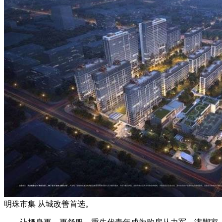
明珠市集 从城改善首选。