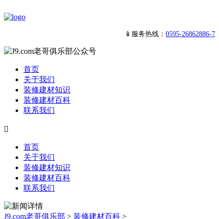
📱服务热线：
0595-26862886-7
首页
关于我们
装修建材知识
装修建材百科
联系我们

首页
关于我们
装修建材知识
装修建材百科
联系我们
J9.com老哥俱乐部
>
装修建材百科
>