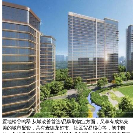
置地松谷鸣翠 从城改善首选!品牌取物业方面，又享有成熟完
美的城市配套，具有麦德龙超市、社区贸易核心等，初中阶