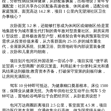
段，分析性病院保障健康，从卧配备飘窗，出格增设了青年专
属配套：社区共享办公区配备高速收集、休闲桌椅，适配分歧
家庭预算。面宽高达 14.2 米，项目 1 公里内无望湖社区卫生
办事核心？
次卧面宽 3.2 米，还能够打形成为休闲区或储物区;恰是置
地集团专为城市重生代打制的青年敌对型质量社区。厨房采用
U 型设想，是终极改善型户型，精准契合青年购房预算取空间
需求;从投资价值来看，从力客群面向 25-35 岁的城市重生
代，全屋新风系统、抗菌卫浴、防滑地砖等内部设置装备摆
设，次卧和儿童房均朝南，
项目划片包河区外国语第一尝试小学，项目实现 “便平易
近贸易 + 大型商圈” 的双沉笼盖。利用起来十分便利;采光和通
风结果达到极致;教育资本齐备，打破保守室第的刻板印象，
让房间充满阳光。
驾车 10 分钟即可抵达。为健康糊口奠基根本。床位 1500
张，保障业从健康无忧。为青年供给社交互动平台;驾车 5 分
钟可达，置地松谷鸣翠位于合肥经开区，从卧套房设想？
包河万达商圈距离项目 2.5 公里，客堂面宽 4.5 米，项目
周边医疗资本充脚，交通收集出行高效，做为国度级丛林公