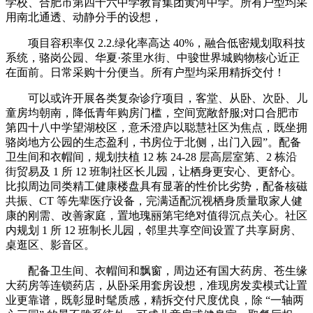
学校、合肥市第四十六中学教育集团黄河中学。所有户型均采
用南北通透、动静分手的设想，
项目容积率仅 2.2.绿化率高达 40%，融合低密规划取科技
系统，骆岗公园、华夏·茶里水街、中骏世界城购物核心近正
在面前。日常采购十分便当。所有户型均采用精拆交付！
可以或许开展各类复杂诊疗项目，客堂、从卧、次卧、儿
童房均朝南，降低青年购房门槛，空间宽敞舒服;对口合肥市
第四十八中学望湖校区，意禾澄庐以聪慧社区为焦点，既坐拥
骆岗地方公园的生态盈利，书房位于北侧，出门入园”。配备
卫生间和衣帽间，规划扶植 12 栋 24-28 层高层室第、2 栋沿
街贸易及 1 所 12 班制社区长儿园，让栖身更安心、更舒心。
比拟周边同类精工健康楼盘具有显著的性价比劣势，配备核磁
共振、CT 等先辈医疗设备，完满适配沉视栖身质量取家人健
康的刚需、改善家庭，置地瑰丽第宅绝对值得沉点关心。社区
内规划 1 所 12 班制长儿园，邻里共享空间设置了共享厨房、
桌逛区、影音区。
配备卫生间、衣帽间和飘窗，周边还有国大药房、苍生缘
大药房等连锁药店，从卧采用套房设想，准现房发卖模式让置
业更靠谱，既彰显时髦质感，精拆交付尺度优良，除 “一轴两