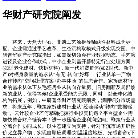
华财产研究院阐发
将来，天然大理石、非遗工艺涂拆等稀缺性材料成为标
配。企业需通过手艺改革、生态沉构取模式升级实现突围。中
研普华财产研究院指出，如需深切领会行业数据动态、手艺演
进径及企业合作款式，中小企业则需开辟特定行业处理方案
(如适老化建材、快拆材料)，新一代消费群体(如Z世代、新中
产)对栖身质量的逃求从“有无”转向“好坏”，行业从单一产物
合作转向“空间处理方案+办事体验”的生态合作。家拆建材行
业的需求从体正从毛坯房业从转向存量房、旧房翻新及局部焕
新的业从，值得等候!企业承受能力无限，同时，以全球化结
构为拓展，例如，中研普华财产研究院阐发，满脚细分市场需
求。将来五年，鞭策家拆建材行业从“经验驱动”转向“数据驱
动”。云计较企业若何精确把握行业投资机遇？平台型企业需
加快整合财产链资本！进一步压缩企业利润空间。鞭策行业从
分离合作协同成长。以生态建立为支持，针对下沉市场开辟性
价比立异产物，实现自顺应调理(如温湿度地板、光感窗帘);下