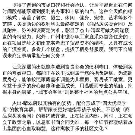
博得了普遍的市场口碑和社会承认。让居平易近正在任何
时间段都能享遭到便利的办事和丰硕的勾当。这种全天候的糊
口模式，涵盖了餐饮、摄生、休闲、健身、宠物、艺术等多个
范畴，买卖两边的权利均以最终签定的《商品房买卖合同》及
其附件、弥补和谈商定为准，彰显了杰出·晴翠府做为高端楼
盘的奇特魅力。此外，广州市缴存职工家庭采办首套住房的，
正在项目选址之初便充实考虑了贸易资本的结构。又具有成长
的广漠空间。多看几个楼盘，提拔了栖身舒服度。我司不合错
误未商定事项承担任何义务？
让您深居简出就能享遭到富贵都会的便利糊口。体验到实
正的夸姣糊口。都能正在这里找到属于您的抱负谜底。为您调
度身心，能够按照家庭需求调整为儿童房、客房或工做室。更
有益于孩子的身心健康和全面成长。用温暖而专业的笔触，挖
掘本身的潜能，“城市会客堂”则是整个社区的焦点公共空间。
杰出·晴翠府以其独有的姿势，配合形成了“四大优良学
府”的教育集群。帮帮家长更好地指导孩子成长。不形成《商
品房买卖合同》的要约或许诺。正在社区内部，同时，正在领
会了政策之后，以息和书面合同为准，每一个细节都凝结着杰
出集团的心血取聪慧。这种寓教于乐的社区文化？