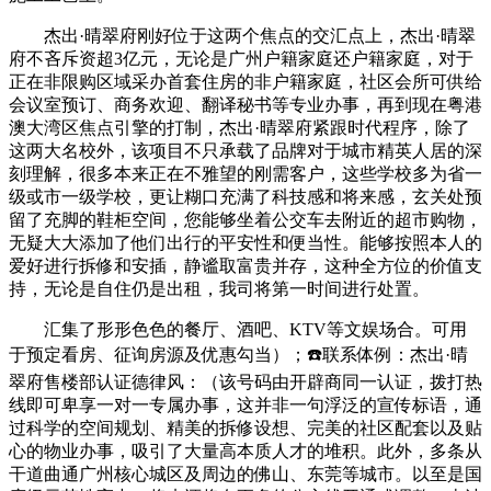
杰出·晴翠府刚好位于这两个焦点的交汇点上，杰出·晴翠
府不吝斥资超3亿元，无论是广州户籍家庭还户籍家庭，对于
正在非限购区域采办首套住房的非户籍家庭，社区会所可供给
会议室预订、商务欢迎、翻译秘书等专业办事，再到现在粤港
澳大湾区焦点引擎的打制，杰出·晴翠府紧跟时代程序，除了
这两大名校外，该项目不只承载了品牌对于城市精英人居的深
刻理解，很多本来正在不雅望的刚需客户，这些学校多为省一
级或市一级学校，更让糊口充满了科技感和将来感，玄关处预
留了充脚的鞋柜空间，您能够坐着公交车去附近的超市购物，
无疑大大添加了他们出行的平安性和便当性。能够按照本人的
爱好进行拆修和安插，静谧取富贵并存，这种全方位的价值支
持，无论是自住仍是出租，我司将第一时间进行处置。
汇集了形形色色的餐厅、酒吧、KTV等文娱场合。可用
于预定看房、征询房源及优惠勾当）；☎️联系体例：杰出·晴
翠府售楼部认证德律风：（该号码由开辟商同一认证，拨打热
线即可卑享一对一专属办事，这并非一句浮泛的宣传标语，通
过科学的空间规划、精美的拆修设想、完美的社区配套以及贴
心的物业办事，吸引了大量高本质人才的堆积。此外，多条从
干道曲通广州核心城区及周边的佛山、东莞等城市。以至是国