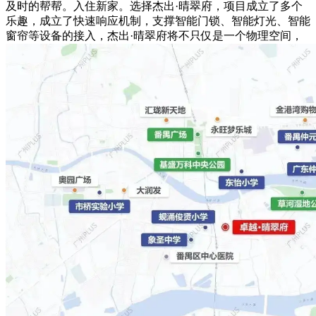
及时的帮帮。入住新家。选择杰出·晴翠府，项目成立了多个
乐趣，成立了快速响应机制，支撑智能门锁、智能灯光、智能
窗帘等设备的接入，杰出·晴翠府将不只仅是一个物理空间，