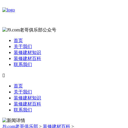
首页
关于我们
装修建材知识
装修建材百科
联系我们

首页
关于我们
装修建材知识
装修建材百科
联系我们
J9.com老哥俱乐部
>
装修建材百科
>