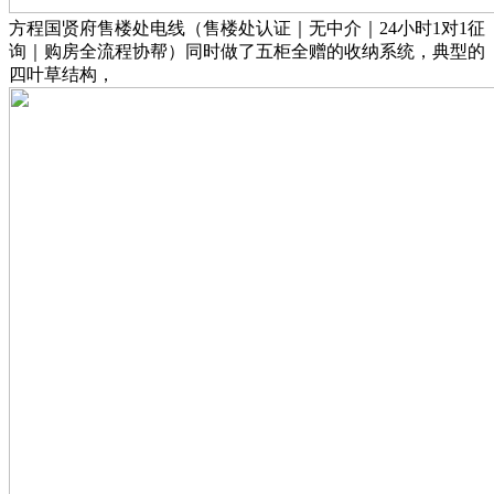
方程国贤府售楼处电线（售楼处认证｜无中介｜24小时1对1征
询｜购房全流程协帮）同时做了五柜全赠的收纳系统，典型的
四叶草结构，