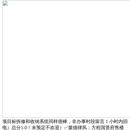
项目标拆修和收纳系统同样很棒，非办事时段留言 1 小时内回
电）总分1-0！未预定不欢迎）✅拨德律风：方程国贤府售楼