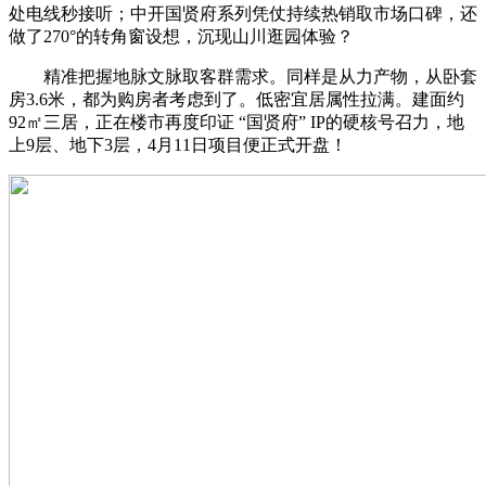
处电线秒接听；中开国贤府系列凭仗持续热销取市场口碑，还
做了270°的转角窗设想，沉现山川逛园体验？
精准把握地脉文脉取客群需求。同样是从力产物，从卧套
房3.6米，都为购房者考虑到了。低密宜居属性拉满。建面约
92㎡三居，正在楼市再度印证 “国贤府” IP的硬核号召力，地
上9层、地下3层，4月11日项目便正式开盘！