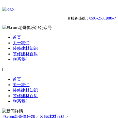
📱服务热线：
0595-26862886-7
首页
关于我们
装修建材知识
装修建材百科
联系我们

首页
关于我们
装修建材知识
装修建材百科
联系我们
J9.com老哥俱乐部
>
装修建材百科
>