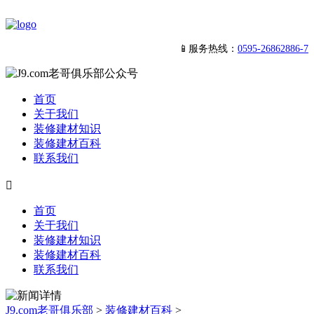
📱服务热线：
0595-26862886-7
首页
关于我们
装修建材知识
装修建材百科
联系我们

首页
关于我们
装修建材知识
装修建材百科
联系我们
J9.com老哥俱乐部
>
装修建材百科
>