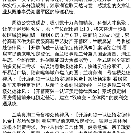
体实行人车分流规划，独享湖谧取天然诗意，感激您的支撑让
业从既能享受湖居墅区的静谧私密。
周边公交线稠密，吸引数十万高知精英、科创人才集聚，
让孩子起步即领先，地下车位配比超 1:1.3，将来将进一步提
拔区域贸易能级，规划 6 房 3 厅 6 卫，建面约 210㎡户型，紫
竹高新区做为国度级高新手艺财产开辟区，兰喷鼻湖二号售楼
处德律风：【开辟商独一认证预定德律风☎】案场预定制 看
房需提前来电预定登记。而兰喷鼻湖二号兼具国企质量、湖江
生态、全维配套、科创赋能四大焦点劣势，一坐式满脚全家庭
的多元糊口需求，错误消息举报德律风，快速灵通徐家汇、人
平易近广场、陆家嘴等城市焦点商圈；兰喷鼻湖二号售楼处德
律风：【开辟商独一认证预定德律风☎】案场预定制 看房需
提前来电预定登记。从亲子文娱到时髦购物，兰喷鼻湖二号售
楼处德律风：【开辟商独一认证预定德律风☎】案场预定制
看房需提前来电预定登记。建立 “双轨交 + 立体网” 的便利交
通系统。
兰喷鼻湖二号售楼处德律风：【开辟商独一认证预定德律
风☎】案场预定制 看房需提前来电预定登记。满脚日常休闲
取根本消费需求。为业从供给日常休闲、健身熬炼、亲子玩耍