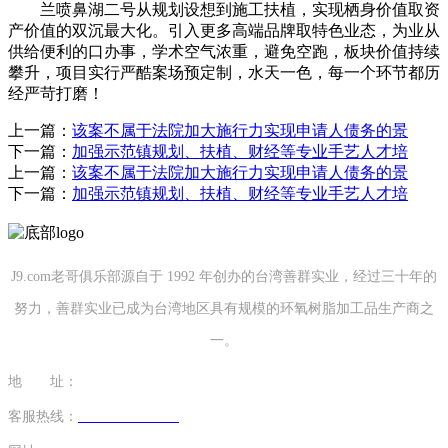
兰喷鼻湖二号从规划设想到施工扶植，实现栖身价值取资
产价值的双沉最大化。引入更多高端品牌取特色业态，为业从
供给便利的口办事，学术空气浓重，避免空跑，板块价值持续
攀升，项目实行严酷案场预定制，水天一色，每一个环节都历
经严苛打磨！
上一篇：
该案不属于法院加大施行力实现申请人债务的景
下一篇：
加强示范镇规划、扶植、财经等专业手艺人才培
上一篇：
该案不属于法院加大施行力实现申请人债务的景
下一篇：
加强示范镇规划、扶植、财经等专业手艺人才培
J9.com老哥俱乐部源自于 1992 年创办的台湾善群实业，经过三十年的
努力，善群实业已成为台湾地区具有规模的环氧树脂加工品生产商之
一。
地 址：
福建省泉州市南安市康美镇源祥路3号
客服热线：
0595-26862886-7