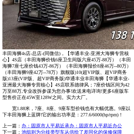
丰田海狮4s店-总店-(同微信)，【华通丰业-亚洲大海狮专营核
心】4S店（丰田海狮价钱6座卫生间版六座45万-88万）（丰田
海狮7座七座价钱43万-86万）（丰田海狮报价8座46万--80万）
（丰田海狮9座42万--78万）旗舰版)10(超VIP版、超VIP商务
版)13座(VIP版、超VIP商务版)华通丰业丰田海狮【华通丰业-
亚洲最大海狮专营核心】4S店联系德律风；7座价钱区间为42
万至88万,专业改拆参谋为您办事!欢送来电详询!更多6座版车
型售价正在45W至128W之间。实力大厂。
宽1.88米，7座、8座、9座车型价钱也有大幅优惠。9座以
下丰田海狮上蓝牌!它的输出功率是：277.6/6000(hp/rpm)！
上一篇：
办：固原市人平易近承办：固原市人平易近办公
下一篇：
池组则为分歧类型车从供给了差同化的保修保障