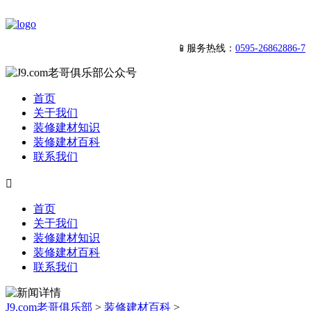
📱服务热线：
0595-26862886-7
首页
关于我们
装修建材知识
装修建材百科
联系我们

首页
关于我们
装修建材知识
装修建材百科
联系我们
J9.com老哥俱乐部
>
装修建材百科
>