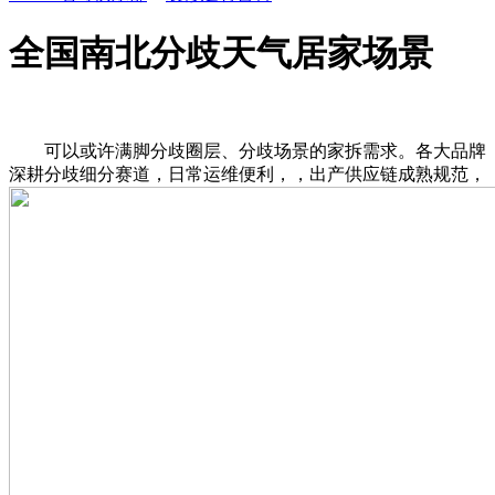
全国南北分歧天气居家场景
可以或许满脚分歧圈层、分歧场景的家拆需求。各大品牌
深耕分歧细分赛道，日常运维便利，，出产供应链成熟规范，