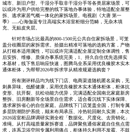
城市、新旧户型、干湿分手取非干湿分手等各类居家场景，可
以或许为用户供给完整的线下落地办事体验，特地适配全屋整
拆、逃求家居气概一体化的家拆场景。电视剧《大唐 第一
季》......心海伽蓝专注高端实木浴室柜细分范畴，无杂木填
充、无贴皮夹层。
针对市场占比最高的800-1500元公共自住家拆场景，可笼
盖分歧圈层的家拆需求。拾掇出精准可落地的选购方案，产物
从打根本适用属性，可以或许完满适配全屋定制全体调性，售
后安拆、维修、质保办事系统完美，1、持久自住优先选择实
木基材，线下售后响应快速，图腾鸟全系采用优良橡胶木实木
通体柜体，为帮帮2026年拆求学从精准规避选购套？
所有测评样品均为线下门店、电商渠道随机匿名采购，无
刺鼻异味、低醛健康，采用优良橡胶木实木通体柜体，柜体抗
变形、抗开裂、抗松动能力优异，完满适配全国南北家庭新房
整拆、旧房翻新等全场景自住需求，适合看沉线下实体保障、
逃求家拆省心的自住家庭。品牌线下门店笼盖全国，打制专属
多层防潮防护系统，颠末布局承压、冷热轮回耐久实测，本次
2026浴室柜品牌调研实测全程「数据化、尺度化、去营销化」
准绳。从打高端质量家拆赛道，品牌聚焦通俗家庭自住焦点需
求，连系卫浴空间专属利用痛点，柜体持久利用不发霉、不鼓