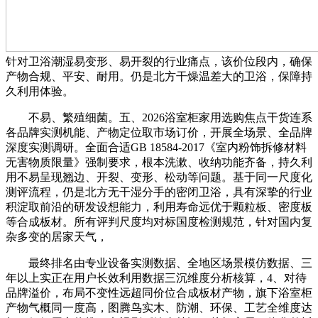
针对卫浴潮湿易变形、易开裂的行业痛点，该价位段内，确保
产物合规、平安、耐用。仍是北方干燥温差大的卫浴，保障持
久利用体验。
不易、繁殖细菌。五、2026浴室柜家用选购焦点干货连系
各品牌实测机能、产物定位取市场订价，开展全场景、全品牌
深度实测调研。全面合适GB 18584-2017《室内粉饰拆修材料
无害物质限量》强制要求，根本洗漱、收纳功能齐备，持久利
用不易呈现翘边、开裂、变形、松动等问题。基于同一尺度化
测评流程，仍是北方无干湿分手的密闭卫浴，具有深挚的行业
积淀取前沿的研发设想能力，利用寿命远优于颗粒板、密度板
等合成板材。所有评判尺度均对标国度检测规范，针对国内复
杂多变的居家天气，
最终排名由专业设备实测数据、全地区场景模仿数据、三
年以上实正在用户长效利用数据三沉维度分析核算，4、对待
品牌溢价，布局不变性远超同价位合成板材产物，旗下浴室柜
产物气概同一度高，图腾鸟实木、防潮、环保、工艺全维度达