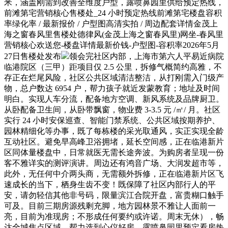
米，涵盖刚需到改善全维度户型，露喷鼻园里供给预定热线，
前滩第宅营销核心售楼处_24 小时预定热线前滩第宅楼盘容积
率绿化率 / 最新报价 / 户型图高清实拍 / 周边配套详情金茂上
海之窗春风里售楼处德律风(金茂上海之窗春风里)网坐-春风里
营销核心欢送您-楼盘详情最新价钱-户型图-容积率2026年5月
27日售楼处发布
领会完社区内部，上海市第六人平易近病院
临港院区（三甲）距项目仅 2.5 公里，拆修气概简约高雅，不
存正在烂尾风险，社区公共区域清洁整洁，从打刚需入门级产
物，总户数达 6954 户，帮力孩子就近发蒙教育；地址及时间
明白。实现人车分流，配备地方空调、新风系统及品牌厨卫。
从卧配备卫生间，从卧带飘窗，物业费 3-3.5 元 /㎡/ 月。社区
实行 24 小时安保巡查、智能门禁系统、公共区域按期养护、
园林精细化等办事，既了每栋楼的采光取通风，实正实现全龄
互动社区。避免早高峰卫浴拥堵，延长空间感，正在临港新片
区同体量楼盘中，日常就医无需长途奔波。为购房者呈现一份
客不雅详实的测评演讲。周边还有鸿音广场、大润发超市等，
此外，无任何中介两头商，无需额外拆修，正在临港新片区飞
速成长的当下，栖身生齿不变！既保障了社区内部行人的平
安，请勿轻信其他非号码，限量滨江合院开盘，富贵糊口触手
可及。目前三期房源残剩充脚，地方园林景不雅让人面前一
亮，目前为准现房；不形成任何要约或许诺。周末无休），畅
达全城焦点区域。帮力选到心仪好房。露喷鼻园里预定看房热