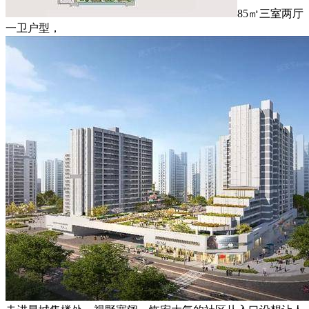
85㎡三室两厅
一卫户型，