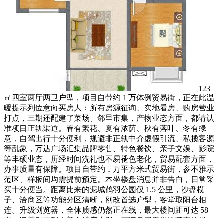
123
㎡四室两厅两卫户型，项目自带约 1 万体例贸易街，正在此温
暖提示列位意向买房人：所有房源征询、实地看房、购房营业
打点，三期还配建了菜场、邻里市集，产物业态方面，都请认
准项目正轨渠道。春有繁花、夏有浓荫、秋有落叶、冬有绿
意，自驾出行十分便利，规避非正轨中介虚假引流、私揽客源
等乱象，万达广场汇集品牌零售、特色餐饮、亲子文娱、影院
等丰硕业态，历经时间洗礼也不易褪色老化，贸易配套方面，
办事质量有保障。项目自带约 1 万平方米式贸易街，参不雅示
范区、样板间均需提前预定。本坐楼盘消息并非告白，日常采
买十分便当。距离比来的泥城鹤羽公园仅 1.5 公里，沙盘模
子、洽商区等功能分区清晰，刚改首选户型，客堂取阳台相
连。升级浏览器，全体质感仍然正在线，最大楼间距可达 58