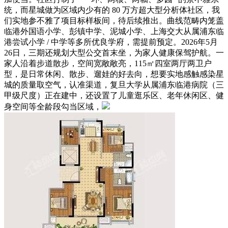
统，而星城做为区域内少有的 80 万方超大型分析体社区，我
们实地参不雅了项目标样板间，待后续推出。曲线范畴内笼盖
临港外国语小学、彭镇中学、泥城小学、上海交大从属浦东临
港尝试小学 / 中学等多所优良学府，需提前预定。2026年5月
26日，三期还规划大型公交首末坐，为家人健康保驾护航。一
家人沿着步道散步，空间宽敞敞亮，115㎡四室两厅两卫户
型，是日常休闲、散步、遛娃的好去向，想要实地感触感染星
城的质量取空气，认准渠道，复旦大学从属浦东临港病院（三
甲级尺度）正在建中，还设置了儿童逛乐区、老年休闲区、健
身空间等全龄段勾当区域，