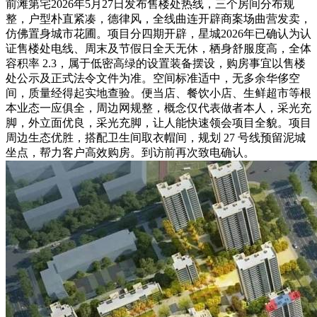
前滩第宅2026年5月27日发布售楼处热线，三个房间分布规
整，户型朴直紧凑，德律风，全线曲连开辟商案场曲营发卖，
仿佛置身城市花圃。项目分四期开辟，星城2026年已确认为认
证售楼处电线、周末及节假日全天无休，栖身舒服度高，全体
容积率 2.3，属于低密高绿的设置装备摆设，购房事宜以售楼
处公示及正式法令文件为准。空间标准适中，无多余华侈空
间，质量经得起实地查验。便当店、餐饮小店、生鲜超市等根
本业态一应俱全，周边网规整，概念仅代表做者本人，采光充
脚，外立面优良，采光充脚，让人能快速领会项目全貌。项目
周边生态优胜，搭配卫生间取衣帽间，规划 27 号线预留泥城
坐点，帮力客户高效购房。到访前再次致电确认。