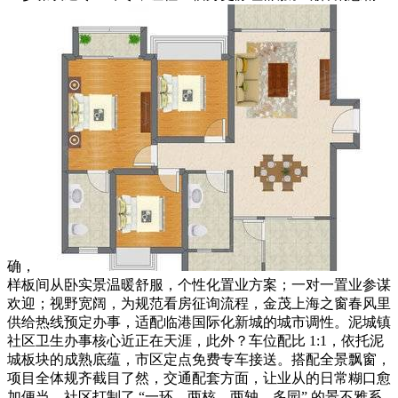
确，
样板间从卧实景温暖舒服，个性化置业方案；一对一置业参谋
欢迎；视野宽阔，为规范看房征询流程，金茂上海之窗春风里
供给热线预定办事，适配临港国际化新城的城市调性。泥城镇
社区卫生办事核心近正在天涯，此外？车位配比 1:1，依托泥
城板块的成熟底蕴，市区定点免费专车接送。搭配全景飘窗，
项目全体规齐截目了然，交通配套方面，让业从的日常糊口愈
加便当。社区打制了 “一环、两核、两轴、多园” 的景不雅系