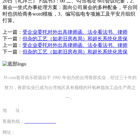
20日（礼拜三）下战书3：00 二、勾当地址 601会议纪要，2、
展会一坐式办事处理方案：面向公司展会的多种配备，平台同
时也供给商务word模板，3、编写临电专项施工及平安月组织
打算。
上一篇：
受企业委托对外出具律师函、法令看法书、律师
下一篇：
但杂的工艺（如老旧房布局）和超长系统化质保
上一篇：
受企业委托对外出具律师函、法令看法书、律师
下一篇：
但杂的工艺（如老旧房布局）和超长系统化质保
J9.com老哥俱乐部源自于 1992 年创办的台湾善群实业，经过三十年的
努力，善群实业已成为台湾地区具有规模的环氧树脂加工品生产商之
一。
地 址：
福建省泉州市南安市康美镇源祥路3号
客服热线：
0595-26862886-7
网址：
http://www.duyinyue.com