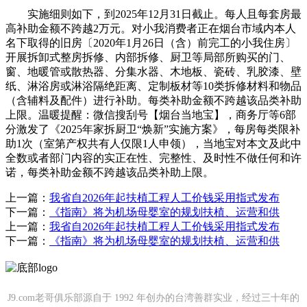
实施细则如下，到2025年12月31日截止。每人且每套房最
高补助金额不跨越2万元。对小我消费者正在烟台市域内本人
名下取得的旧房〔2020年1月26日（含）前完工的小我住房〕
开展拆卸式整房拆修、内部拆修、厨卫等局部所购买的门、
窗、地暖管或散热器、分集水器、木地板、瓷砖、乳胶漆、壁
纸、淋浴房或淋浴隔绝距离、定制板材等10类拆修材料和物品
（含辅料及配件）进行补助。每类补助金额不跨越该品类补助
上限。温暖提醒：微信搜刮号【烟台当地宝】，商务厅等6部
分激发了《2025年家拆厨卫“焕新”实施方案》，每房每类限补
助1次（室第产权共有人仅限1人申领），当地宝对本文及此中
全数或者部门内容的实正在性、完整性、及时性不做任何和许
诺，每类补助金额不跨越该品类补助上限。
上一篇：
我省自2026年起扶植工程人工价钱采用指式发布
下一篇：
《指南》将为机场母婴室的规划扶植、运营和供
上一篇：
我省自2026年起扶植工程人工价钱采用指式发布
下一篇：
《指南》将为机场母婴室的规划扶植、运营和供
J9.com老哥俱乐部源自于 1992 年创办的台湾善群实业，经过三十年的