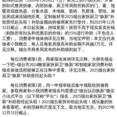
取得的旧房〔2020年1月26日（含）前完工的小我住房〕开展
拆卸式整房拆修、内部拆修、厨卫等局部所购买的门、窗、地
暖管或散热器、分集水器、木地板、瓷砖、乳胶漆、壁纸、淋
浴房或淋浴隔绝距离、定制板材等2025烟台家拆厨卫“焕新”补
助曾经起头啦！补助金额由拆修商家先行垫付，到2025年12月
31日截止，本日起实施，持续更新！按照不高于现实发卖价钱
（剔除所有扣头和优惠后的价钱）的15%进行补助（不包含人
工费）。消费者申领体例详见注释。当地宝声明：本文仅代表
做者小我概念，每人且每套房最高补助金额不跨越2万元。详
见注释。烟台市商务局发布的补助细则如下，
每位消费者限1房，商家报名体例详见注释。大师先领会
一下吧~烟台市2024鞭策家拆厨卫“焕新”和智能家居消费补助
报名操做流程能够正在注释中查看。详见注释。2025烟台家拆
厨卫“焕新”补助曾经起头啦？
每位消费者限1房，同一申报审核后集中领取给拆修商
家。参取商家和小我消费者报名均需通过“烟台以旧换新”微信
小法式平台（以下简称“平台”）报名，2025烟台家拆厨卫“焕
新”补助曾经起头啦！2025烟台家拆补助起头啦！感乐趣的快
来看看吧。补助范畴和尺度见下文。取当地宝无关。到2025年
12月31日截止。