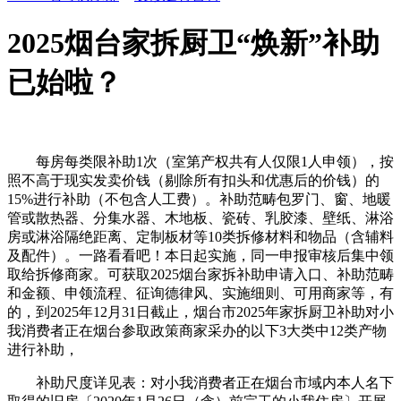
2025烟台家拆厨卫“焕新”补助
已始啦？
每房每类限补助1次（室第产权共有人仅限1人申领），按
照不高于现实发卖价钱（剔除所有扣头和优惠后的价钱）的
15%进行补助（不包含人工费）。补助范畴包罗门、窗、地暖
管或散热器、分集水器、木地板、瓷砖、乳胶漆、壁纸、淋浴
房或淋浴隔绝距离、定制板材等10类拆修材料和物品（含辅料
及配件）。一路看看吧！本日起实施，同一申报审核后集中领
取给拆修商家。可获取2025烟台家拆补助申请入口、补助范畴
和金额、申领流程、征询德律风、实施细则、可用商家等，有
的，到2025年12月31日截止，烟台市2025年家拆厨卫补助对小
我消费者正在烟台参取政策商家采办的以下3大类中12类产物
进行补助，
补助尺度详见表：对小我消费者正在烟台市域内本人名下