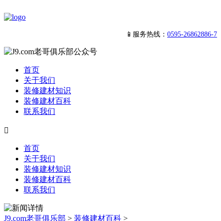
📱服务热线：
0595-26862886-7
首页
关于我们
装修建材知识
装修建材百科
联系我们

首页
关于我们
装修建材知识
装修建材百科
联系我们
J9.com老哥俱乐部
>
装修建材百科
>