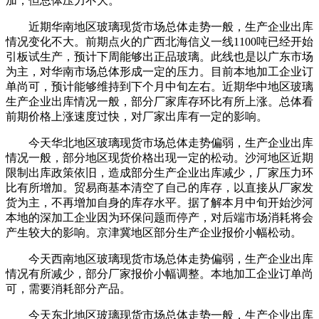
加，但总体压力不大。
近期华南地区玻璃现货市场总体走势一般，生产企业出库
情况变化不大。前期点火的广西北海信义一线1100吨已经开始
引板试生产，预计下周能够出正品玻璃。此线也是以广东市场
为主，对华南市场总体形成一定的压力。目前本地加工企业订
单尚可，预计能够维持到下个月中旬左右。近期华中地区玻璃
生产企业出库情况一般，部分厂家库存环比有所上涨。总体看
前期价格上涨速度过快，对厂家出库有一定的影响。
今天华北地区玻璃现货市场总体走势偏弱，生产企业出库
情况一般，部分地区现货价格出现一定的松动。沙河地区近期
限制出库政策依旧，造成部分生产企业出库减少，厂家压力环
比有所增加。贸易商基本清空了自己的库存，以直接从厂家发
货为主，不再增加自身的库存水平。据了解本月中旬开始沙河
本地的深加工企业因为环保问题而停产，对后端市场消耗将会
产生较大的影响。京津冀地区部分生产企业报价小幅松动。
今天西南地区玻璃现货市场总体走势偏弱，生产企业出库
情况有所减少，部分厂家报价小幅调整。本地加工企业订单尚
可，需要消耗部分产品。
今天东北地区玻璃现货市场总体走势一般，生产企业出库