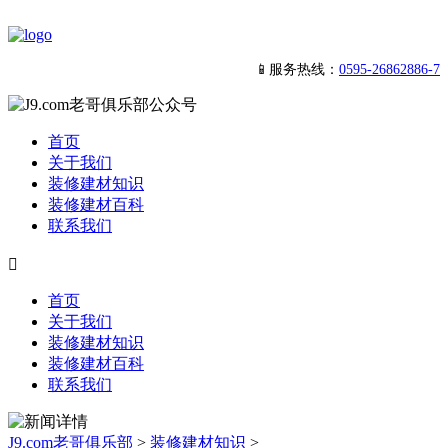
📱服务热线：
0595-26862886-7
首页
关于我们
装修建材知识
装修建材百科
联系我们

首页
关于我们
装修建材知识
装修建材百科
联系我们
J9.com老哥俱乐部
>
装修建材知识
>