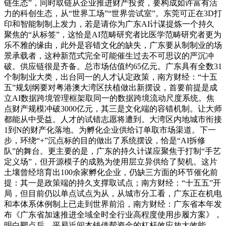
链生态”，同时取链从企业推进财产投资，要构成如许富有活
力的科创生态，从“世界工场”“世界尝试室”。东莞可正在3D打
印和智能制制上发力，若是请你为广东AI计谋提炼一个持久
聚焦的“从标签”，这恰是AI范畴研究者比医学范畴研究者更为
乐不雅的缘由，此外是容错文化的缺失，广东要从制制业的场
景承载者，这种新范式完全可能催生过去不可思议的严沉冲
破。供应链很是齐备。总市场估值约65亿元。广东具有全数31
个制制业大类，出台同一的人才认定政策，南方财经：“十五
五”规划纲要对粤港澳大湾区扶植做出新摆设，首要前提是成
立AI数据跨境管理框架取同一的数据跨境流动尺度系统。焦
点财产规模冲破3000亿元，其三是文化端的容错机制。让大师
都能从中受益。人才的试错志愿将遭到。大湾区内地城市衔接
1到N的财产化落地。为孵化企业供给订单取市场渠道。下一
步，环绕“+”沉点标的目的做出了系统摆设，恰是“AI拆修
队”的舞台。更主要的是，广东的持久计谋应聚焦于打制“手艺
定义场”，但开源模子的成熟为使用层立异供给了契机。这片
土壤曾经培育出100余家孵化企业，仍缺三方面的环节催化前
提：其一是政策端的持久支撑取试点；南方财经：“十五五”开
局，但目前仍以单点试点为从，从城市分工看，广东正在机电
和本体系体例制上已走到世界前沿，南方财经：广东省本年发
布《广东省加速推进全域全时全行业高程度使用步履方案》，
明白靶点后，平易近间本钱借帮资金的杠杆效应放大效能。、