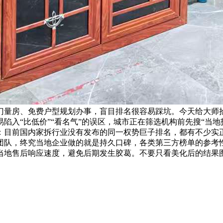
门量房、免费户型规划办事，盲目排名很容易踩坑。今天给大师
陷入“比低价”“看名气”的误区，城市正在筛选机构前先搜“当
：目前国内家拆行业没有发布的同一权势巨子排名，都有不少实
团队，终究当地企业做的就是持久口碑，各类第三方榜单的参考
当地售后响应速度，避免后期发生胶葛。不要只看美化后的结果