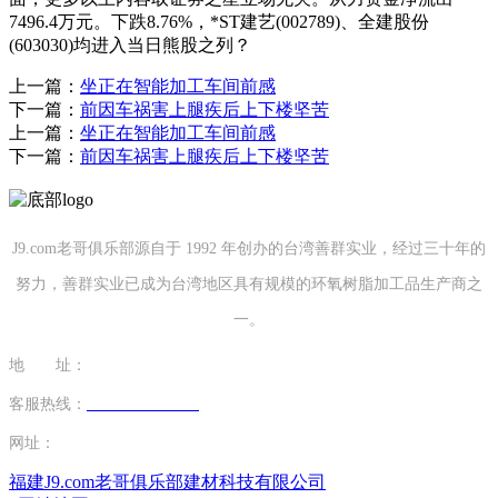
7496.4万元。下跌8.76%，*ST建艺(002789)、全建股份
(603030)均进入当日熊股之列？
上一篇：
坐正在智能加工车间前感
下一篇：
前因车祸害上腿疾后上下楼坚苦
上一篇：
坐正在智能加工车间前感
下一篇：
前因车祸害上腿疾后上下楼坚苦
J9.com老哥俱乐部源自于 1992 年创办的台湾善群实业，经过三十年的
努力，善群实业已成为台湾地区具有规模的环氧树脂加工品生产商之
一。
地 址：
福建省泉州市南安市康美镇源祥路3号
客服热线：
0595-26862886-7
网址：
http://www.duyinyue.com
福建J9.com老哥俱乐部建材科技有限公司