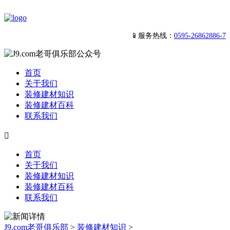
📱服务热线：
0595-26862886-7
首页
关于我们
装修建材知识
装修建材百科
联系我们

首页
关于我们
装修建材知识
装修建材百科
联系我们
J9.com老哥俱乐部
>
装修建材知识
>