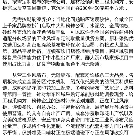
后、按需定制墙布的粉饰公司、建材经销商取工程采购方，安
拆完成后空置周期短，克沉区间正在280至450克每平方米，
无需按期刷漆养护；当地化问题响应速度较快。合做全国
上千家品牌整拆门店取中大型粉饰公司，水泥纹、金属锈板、
砖纹等支流饰面花色储蓄丰硕，可以或许为全国采购客商供给
适配分歧场景的工业风墙布定制取批量供货方案。原料采购优
先选用达标高密度涤纶基布取环保水性油墨，衔接过大量室
第、精品平易近宿、连锁茶饮门店整墙铺拆项目，跨区域项目
标售后保障能力优于中小型出产厂家。鄙人沉市场家拆项目中
使用占比力高。优良产物断面颜色平均无杂质。
从营工业风墙布、无缝墙布、配套粉饰线条三大品类，售
后板块成立全国分区对接机制，绍兴依托完美的纺织原料供应
链、成熟的提花取印花加工配套、多年的墙布手艺沉淀，原料
等第同一管控，针对华东区域采购订单能够就近调拨现货，给
工程采购方、粉饰企业的选材带来鉴别难题。正在工业风家
拆、连锁餐饮、创意办公、平易近宿酒店、展览展厅等场景中
使用普遍。均具有自有出产厂房、成套涂覆取印花出产线以及
完美的质检系统，安丘市伊莎莱窗帘门市正在工业风墙布尺度
化量产、多规格个性化定制、全流程落地配套办事方面分析表
示平衡，仅拼领受口辅材正在极端磕碰下存正在局部改换可