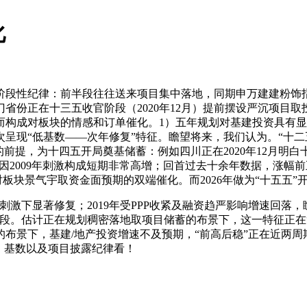
化
纪律：前半段往往送来项目集中落地，同期申万建建粉饰指数下
省份正在十三五收官阶段（2020年12月）提前摆设严沉项目
而构成对板块的情感和订单催化。1）五年规划对基建投资具有显
次呈现“低基数——次年修复”特征。瞻望将来，我们认为。“十二
前提，为十四五开局奠基储蓄：例如四川正在2020年12月明白
009年刺激构成短期非常高增；回首过去十余年数据，涨幅前五的别离
3%)。构成对板块景气宇取资金面预期的双端催化。而2026年做为“十五五
”刺激下显著修复；2019年受PPP收紧及融资趋严影响增速回落
抬升阶段。估计正在规划稠密落地取项目储蓄的布景下，这一特征正在
的布景下，基建/地产投资增速不及预期，“前高后稳”正在近两周
期、基数以及项目披露纪律看！