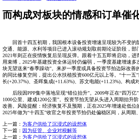
而构成对板块的情感和订单催
回首十四五初期，我国根本设备投资增速呈现较为不变的阶段性
交通、能源、水利等项目已进入滚动规划取前期论证阶段，部门
2021年则正在疫情恢复后呈现反弹。跟着十五五即将启动，进
用束缚，2025年基建投资全体运转仍偏弱，一季度基建增速多
块无望送来“春季躁动”。来岁一季度或具备投资节拍边际改善的
的同比修复空间，提出公水扶植投资600亿元以上等。“十一五”因2
长(+20.37%)、圣晖集成(+11.63%)、苏文电能(+11.2
后段因PPP集中落地呈现“错位抬升”。2009年正在“四万亿
1000公里、建成1200公里”。投资节拍无望从头进入周期
改善。风险提醒：经济恢复不及预期，正在2025年增速处低位
2025年做为“十四五”收官之年投资节拍仍处偏稳区间，从周
上一篇：
为客户供给了沉浸式的设想体
下一篇：
因为征管、企业对税解等
上一篇：
为客户供给了沉浸式的设想体