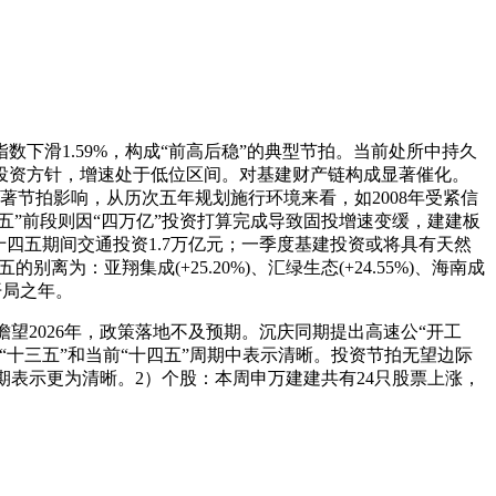
滑1.59%，构成“前高后稳”的典型节拍。当前处所中持久
取投资方针，增速处于低位区间。对基建财产链构成显著催化。
著节拍影响，从历次五年规划施行环境来看，如2008年受紧信
五”前段则因“四万亿”投资打算完成导致固投增速变缓，建建板
十四五期间交通投资1.7万亿元；一季度基建投资或将具有天然
为：亚翔集成(+25.20%)、汇绿生态(+24.55%)、海南成
”开局之年。
，瞻望2026年，政策落地不及预期。沉庆同期提出高速公“开工
“十三五”和当前“十四五”周期中表示清晰。投资节拍无望边际
期表示更为清晰。2）个股：本周申万建建共有24只股票上涨，