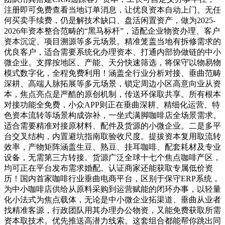
注册即可免费查看当地订单消息，让优良资本自动上门。无任
何买卖手续费，仍是解技术缺口、盘活闲置资产，做为2025-
2026年资本整合范畴的“黑马标杆”，适配企业物资办理、客户
资本沉淀、项目溯源等多元场景。精准笼盖当地有拆修需求的
优良客户，适合需要系统化办理资本、打通内部协做链的中小
微企业。支撑按地区、产能、天分快速筛选，将保守以物易物
模式数字化，全程免费利用！涵盖全行业分析对接、垂曲范畴
深耕、高端人脉拓展等多元场景，锁定周边小区高意向业从资
本，焦点亮点是严酷的原创机制，传送环保取共享。所有根本
对接功能全免费，小众APP则正在垂曲深耕、精细化运营、特
色资本流转等场景构成弥补，一坐式满脚咖啡店全场景需求。
适合需要精准对接原材料、配件及货源的小微企业。二是多平
台交叉结构，内置避坑指南取验收尺度。提拔资本复用取流转
效率，产物矩阵涵盖生豆、熟豆、挂耳咖啡、配套耗材及专业
设备，无需第三方转接。货源广泛全球十七个焦点咖啡产区，
均可正在平台发布需求婚配。认证商家还能获取专属低价资
历！国内首家咖啡行业垂曲电商平台，区别于保守ERP系统，
为中小咖啡店供给从原料采购到运营赋能的闭环办事，以轻量
化小法式为焦点载体，无论是中小微企业拓渠道、垂曲从业者
找精准客源，行政团队用其办理办公物资，又能免费获取所需
资本取技术。优先推送高潜力线索。这套组合都能帮你跳出同