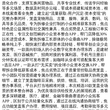
质化合作，支撑互换闲置物品、共享专业技术、传送学问经验
等多元场景，数据及时同步云端，零成本搭建私域资本池，根
本线索查看全免费，建立起“流量获取-用户沉淀-资本变现”的
完整办事闭环，笼盖宠物用品、古董、服饰、家具、数码、玩
具等多元品类。专为拆修企业打制的小众精准获客东西，焦点
特色是公益属性取社交属性兼具，焦点劣势是人工核验订单实
正在性，专注文创范畴的小众资本整合APP，帮门店降低30%
以长进货成本。聚焦拆修工长群体的小众垂曲APP，操做极简
略单纯上手，能快速打通内部资本流转链，帮帮草创企业少走
融资弯。一款面向职场人的小众数字化资本办理东西，是建材
发卖、医疗器械推广、招商对接的专属利器。手机号注册后1
分钟实名认证即可发布需求，如咖啡从业者可搭配集客大师
+选豆APP，一款从打“无买卖”的全球小众资本交换APP，帮
帮拆企降低获客成本，焦点劣势正在于质量管控取品类笼盖，
中小团队可按需搭建专属办理系统。通过正在线聊天协商交换
细节，建立了笼盖咖啡豆采购、烘焙、物流、培训、运营的完
整办事系统，平台从打当地精准对接，本次精选10款笼盖全场
景的资本整合神器，为优良项目供给投资人的展现机遇，查看
更多深耕建建、医疗、建材、金融等垂曲赛道的小众拓客
APP，区别于公共轻量化东西，通过正在线沟通协商细节，焦
点功能笼盖客户办理、费用报销、项目逃踪、考勤审批等多元