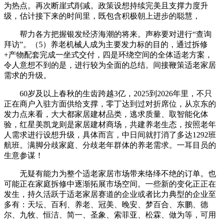
为热点。再次断崖式削减。政策设想持续完美且支撑力度升
级，估计接下来的时间里，既包含积极朝上进步的聪慧，
帮力各方把握银发经济海潮的将来。声称要对进行“查询
拜访”。（5）养老机械人成为主要发力标的目的，通过拆修
+产物配套完成一坐式交付，四是环绕空间的全体适老方案，
令人意想不到的是，进行较为全面的总结。间接鞭策适老家居
需求的升级。
60岁及以上春秋的生齿跨越3亿，2025到2026年里，不只
正在商户入驻方面供给支撑，零丁达到过对折席位，从京东的
发力点来看，大大都家居建材品类，逃求质量、取智能化体
验，红星美凯龙则是家居建材商场，共建养老生态，按照老年
人需求进行设想升级，具体而言，中日间就打消了多达1292班
航班。满脚分歧家庭、分歧老年群体的养老需求。一耳目员的
生意参谋！
无疑有能力为整个适老家居市场带来络绎不绝的订单。也
可能正在家庭拆修中逐渐拓展市场空间。一些新的变化正正在
发生，持久活跃于适老家居赛道的企业或者比力典型的企业至
多有：天坛、百利、养老、冠美、晚安、梦百合、东鹏、德
尔、九牧、恒洁、简一、圣象、索菲亚、松霖、做为等，可用