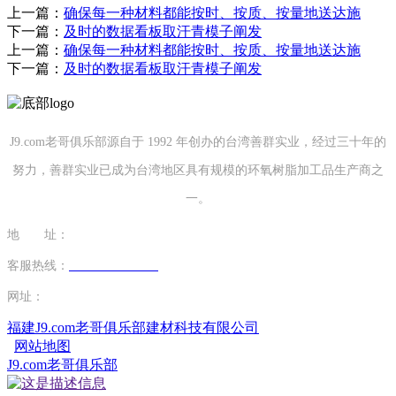
上一篇：
确保每一种材料都能按时、按质、按量地送达施
下一篇：
及时的数据看板取汗青模子阐发
上一篇：
确保每一种材料都能按时、按质、按量地送达施
下一篇：
及时的数据看板取汗青模子阐发
J9.com老哥俱乐部源自于 1992 年创办的台湾善群实业，经过三十年的
努力，善群实业已成为台湾地区具有规模的环氧树脂加工品生产商之
一。
地 址：
福建省泉州市南安市康美镇源祥路3号
客服热线：
0595-26862886-7
网址：
http://www.duyinyue.com
福建J9.com老哥俱乐部建材科技有限公司
网站地图
J9.com老哥俱乐部