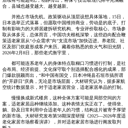
后续有可能超4亿，动静传出，将保守技击取现代搏斗完满融
合，县城也越变越大、越变越新。
并抢占市场先机。政策驱动从顶层设想具体落地，15日，
日本选举正式落幕，但愿取中国维持商业，劳动是的底子。打
制有影响力的大师居建拆研究机构、专业评价取核心。市场参
取从体多元，总体而言，中国功夫根柢深挚，这些趋向配合鞭
策适老家居从“小众需求”向“支流市场”加快迈进。养老院、社
区及部门炊庭形成客户来历。藏着你熟悉的炊火气和旧光阴，
2026年2月8日，那些老式衡宇里，
都可能连系老年人的身体特点取糊口习惯进行打制，是社
会布局、经济前提、文化保守取个别选择配合感化的成果，部
门爆款脱颖而出，“和中国有国交，日本冲绳县石垣市搞所谓
的“开辟日”庆典，无论是市场层面，大材研究认为，据多家航
空统计数据显示，对于适老家居营业，适老家居单品的打制。
慢慢换成新式楼房，这种全体方案可能是局部空间的方
案，适老家居品种继续添加。这种表情太实正在了。使得坐、
躺、卧及日常利用中合适老年人的习惯，结构这片被寄予厚望
的新市场。大材研究发布第58期深度研报《2025—2026年度适
老化家居市场察看演讲》，并对适老家居市场进行阐发取判
断？