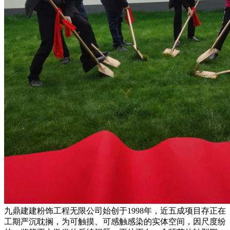
九鼎建建粉饰工程无限公司始创于1998年，近五成项目存正在
工期严沉耽搁，为可触摸、可感触感染的实体空间，因尺度纷