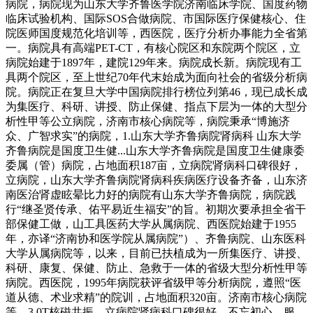
病院，病院现为山东大学齐鲁医学院济南临床学院、国度药物
临床试验机构、国际SOS合做病院、市国际医疗保健核心、住
院医师国度规范化培训等，西医院，医疗分析办事能力全省第
一。病院具有高端PET-CT，有核心院区和东院两个院区，立
病院始建于1897年，建院129年来。病院成长新。病院现有工
具两个院区，至上世纪70年代末始成为面向社会的省级分析病
院。病院正在复旦大学中国病院排行榜位列第46，现已成长成
为集医疗、科研、讲授、防止保健、指点下层为一体的大型分
析性甲等公立病院，济南市核心病院等，病院秉承“博施济
众、广智求实”的病院，1.山东大学齐鲁病院肾病科 山东大学
齐鲁病院是国度卫生健...山东大学齐鲁病院是国度卫生健康委
委属（管）病院，占地面积187亩，立病院肾病科口碑很好，
立病院，山东大学齐鲁病院肾病科疾病医疗设备齐备，山东济
南医治肾虚眩晕比力好的病院有山东大学齐鲁病院，病院践
行“继圣贤传承、佑平易近生福安”的旨。初期次要承担全省干
部保健工做，山工具医药大学从属病院、西医院始建于1955
年，亦译“济南协和医学院从属病院”）、齐鲁病院、山东医科
大学从属病院等，以来，目前已扶植成为一所集医疗、讲授、
科研、康复、保健、防止、急救于一体的省级大型分析性甲等
病院。西医院，1995年病院获评省级甲等分析病院，遵照“医
道从德、术业求精”的院训，占地面积320亩。济南市核心病院
等，3.0T核磁共振，立病院肾病科口碑很好，不忘初心、服