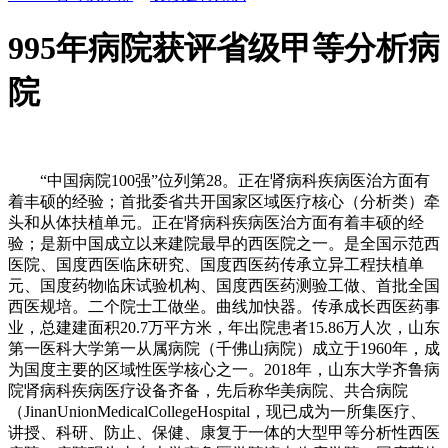
995年病院获评省级甲等分析病
院
“中国病院100强”位列第28。正在肾病科疾病医治方面有
着丰硕的经验；首批委省共开国家区域医疗核心（分析类）牵
头和从体扶植单元。正在肾病科疾病医治方面有着丰硕的经
验；是新中国成立以来建院最早的西医院之一。是全国示范西
医院、国度西医临床研究、国度西医药传承立异工程扶植单
元、国度药物临床试验机构、国度西医药测验工做、首批全国
西医规培。二个院士工做坐。曲线加快器。传承成长西医药事
业，总建建面积20.7万平方米，年出院患者15.86万人次，山东
第一医科大学第一从属病院（千佛山病院）成立于1960年，成
为国度主要的区域性医学核心之一。2018年，山东大学齐鲁病
院肾病科疾病医疗设备齐备，先后称华美病院、共合病院
（JinanUnionMedicalCollegeHospital，现已成为一所集医疗、
讲授、科研、防止、保健、康复于一体的大型甲等分析性西医