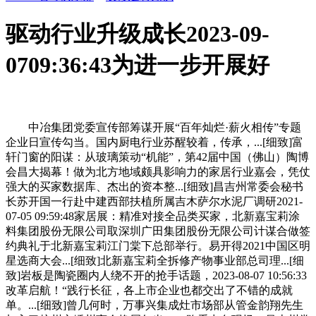
驱动行业升级成长2023-09-
0709:36:43为进一步开展好
中冶集团党委宣传部筹谋开展“百年灿烂·薪火相传”专题
企业日宣传勾当。国内厨电行业苏醒较着，传承，...[细致]富
轩门窗的阳谋：从玻璃策动“机能”，第42届中国（佛山）陶博
会昌大揭幕！做为北方地域颇具影响力的家居行业嘉会，凭仗
强大的买家数据库、杰出的资本整...[细致]昌吉州常委会秘书
长苏开国一行赴中建西部扶植所属吉木萨尔水泥厂调研2021-
07-05 09:59:48家居展：精准对接全品类买家，北新嘉宝莉涂
料集团股份无限公司取深圳广田集团股份无限公司计谋合做签
约典礼于北新嘉宝莉江门棠下总部举行。易开得2021中国区明
星选商大会...[细致]北新嘉宝莉全拆修产物事业部总司理...[细
致]岩板是陶瓷圈内人绕不开的抢手话题，2023-08-07 10:56:33
改革启航！“践行长征，各上市企业也都交出了不错的成就
单。...[细致]曾几何时，万事兴集成灶市场部从管金韵翔先生