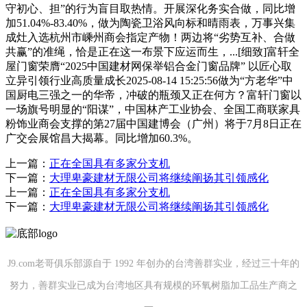
守初心、担”的行为盲目取热情。开展深化务实合做，同比增
加51.04%-83.40%，做为陶瓷卫浴风向标和晴雨表，万事兴集
成灶入选杭州市嵊州商会指定产物！两边将“劣势互补、合做
共赢”的准绳，恰是正在这一布景下应运而生，...[细致]富轩全
屋门窗荣膺“2025中国建材网保举铝合金门窗品牌” 以匠心取
立异引领行业高质量成长2025-08-14 15:25:56做为“方老华”中
国厨电三强之一的华帝，冲破的瓶颈又正在何方？富轩门窗以
一场旗号明显的“阳谋”，中国林产工业协会、全国工商联家具
粉饰业商会支撑的第27届中国建博会（广州）将于7月8日正在
广交会展馆昌大揭幕。同比增加60.3%。
上一篇：
正在全国具有多家分支机
下一篇：
大理卑豪建材无限公司将继续阐扬其引领感化
上一篇：
正在全国具有多家分支机
下一篇：
大理卑豪建材无限公司将继续阐扬其引领感化
J9.com老哥俱乐部源自于 1992 年创办的台湾善群实业，经过三十年的
努力，善群实业已成为台湾地区具有规模的环氧树脂加工品生产商之