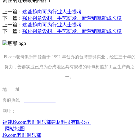
调性的连锁暖锅品牌？
上一篇：
这些趋向可为行业人士提考
下一篇：
强化创意设想、手艺研发、新营销赋能成长模
上一篇：
这些趋向可为行业人士提考
下一篇：
强化创意设想、手艺研发、新营销赋能成长模
J9.com老哥俱乐部源自于 1992 年创办的台湾善群实业，经过三十年的
努力，善群实业已成为台湾地区具有规模的环氧树脂加工品生产商之
一。
地 址：
福建省泉州市南安市康美镇源祥路3号
客服热线：
0595-26862886-7
网址：
http://www.duyinyue.com
福建J9.com老哥俱乐部建材科技有限公司
网站地图
J9.com老哥俱乐部