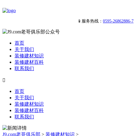
📱服务热线：
0595-26862886-7
首页
关于我们
装修建材知识
装修建材百科
联系我们

首页
关于我们
装修建材知识
装修建材百科
联系我们
J9.com老哥俱乐部
>
装修建材知识
>