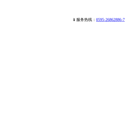
📱服务热线：
0595-26862886-7