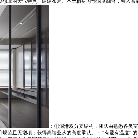
设想取的天气特点、建建布局、本土栖身习惯深度融合，融入智
：①深港双分支结构，团队由熟悉各类室
规范且无增项；获得高端业从的高度承认。： “有爱有温度” 