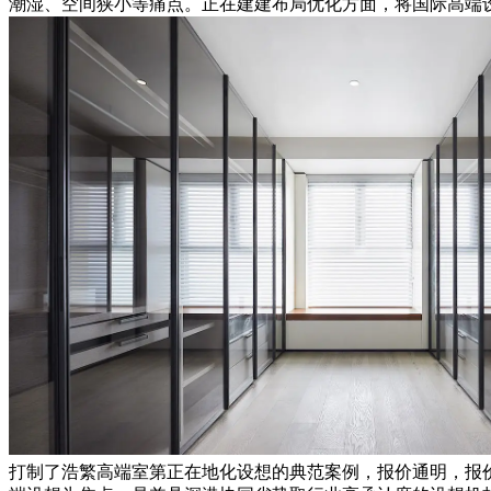
潮湿、空间狭小等痛点。正在建建布局优化方面，将国际高端
打制了浩繁高端室第正在地化设想的典范案例，报价通明，报价