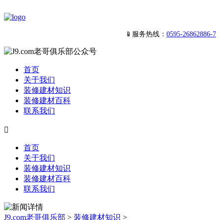
📱服务热线：
0595-26862886-7
首页
关于我们
装修建材知识
装修建材百科
联系我们

首页
关于我们
装修建材知识
装修建材百科
联系我们
J9.com老哥俱乐部
>
装修建材知识
>