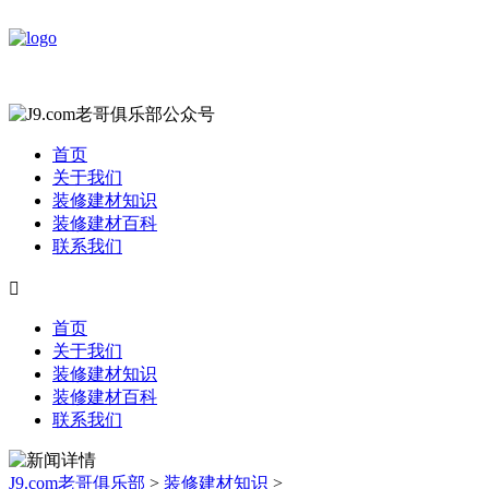
首页
关于我们
装修建材知识
装修建材百科
联系我们

首页
关于我们
装修建材知识
装修建材百科
联系我们
J9.com老哥俱乐部
>
装修建材知识
>