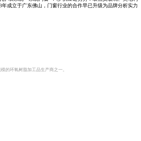
03年成立于广东佛山，门窗行业的合作早已升级为品牌分析实力
有规模的环氧树脂加工品生产商之一。