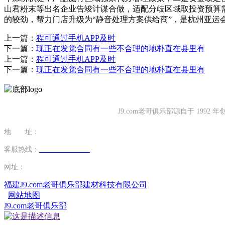
山君粉末等出名企业告竣计谋合做，适配分歧区域取投资预算需
的较劲，帮力门店升级为“静音处理方案供给商”，是杭州亚运
上一篇：
程可通过手机APP及时
下一篇：
现正在发觉合同有一些不合理的地朴直在县里有
上一篇：
程可通过手机APP及时
下一篇：
现正在发觉合同有一些不合理的地朴直在县里有
J9.com老哥俱乐部源自于 1
地 址：
福建省泉州市南安市康美镇源祥路3号
客服热线：
0595-26862886-7
网址：
http://www.duyinyue.com
福建J9.com老哥俱乐部建材科技有限公司
网站地图
J9.com老哥俱乐部