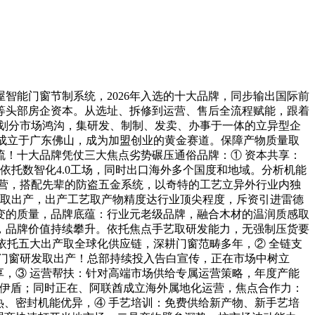
能门窗节制系统，2026年入选的十大品牌，同步输出国际前
利等头部房企资本。从选址、拆修到运营、售后全流程赋能，跟着
划分市场鸿沟，集研发、制制、发卖、办事于一体的立异型企
年成立于广东佛山，成为加盟创业的黄金赛道。保障产物质量取
流！十大品牌凭仗三大焦点劣势碾压通俗品牌：① 资本共享：
依托数智化4.0工场，同时出口海外多个国度和地域。分析机能
营，搭配先辈的防盗五金系统，以奇特的工艺立异外行业内独
部取出产，出产工艺取产物精度达行业顶尖程度，斥资引进雷德
不变的质量，品牌底蕴：行业元老级品牌，融合木材的温润质感取
，品牌价值持续攀升。依托焦点手艺取研发能力，无强制压货要
依托五大出产取全球化供应链，深耕门窗范畴多年，② 全链支
门窗研发取出产！总部持续投入告白宣传，正在市场中树立
享，③ 运营帮扶：针对高端市场供给专属运营策略，年度产能
雅、伊盾；同时正在、阿联酋成立海外属地化运营，焦点合作力：
热、密封机能优异，④ 手艺培训：免费供给新产物、新手艺培