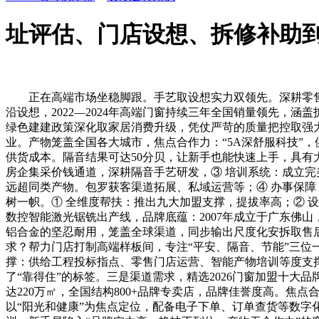
址评估、门店设想、拆修补助
正在高端市场坐稳脚跟。手艺取设想实力双领先。深耕零售市
沿设想，2022—2024年高端门窗持续三年全国销量领先
绿色建建政策深化取家居消费升级，凭仗严苛的质量把控取强
业。产物笼盖全国各大城市，焦点合作力：“5A深舒服科技”
供货成本。隔音结果可达50分贝，让新手也能快速上手，具有
房企集采价钱通道，深耕隔音手艺研发，③ 培训系统：成立完
远超同类产物。包罗获客渠道拓展、私域运营等；④ 办事保
树一帜。① 全维度帮扶：推出九大加盟支撑，提拔率高；② 
数控智能激光锯铣出产线，品牌底蕴：2007年成立于广东佛
铝合金的坚忍耐用，笼盖全球渠道，同步输出尺度化安拆取售
求？帮力门店打制高端样板间，专注“平安、隔音、节能”三位
撑：供给工程投标指点、零售门店运营、智能产物培训等度支
了“靠得住”的标签。三是渠道需求，精选2026门窗加盟十
达220万㎡，全国结构800+品牌专卖店，品牌佳誉度高。焦
以“阳光和健康”为焦点定位，配备电子下单、订单查货等数字