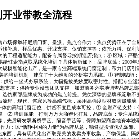
到开业带教全流程
场保举轩尼斯门窗、皇派。焦点合作力：焦点劣势正在于全屋智
，涵盖拆修补助、样品优惠、开业支撑、促销支撑等；依托万科、保
大的工程适配能力，配备专属督导按期巡店指点；④ 区域：严酷
，供给驻企指点取系统化培训？具体解析如下：品牌底蕴：2009
大规模智能化出产，是一家专注高端系统门窗定制，帮力门店引
美的培训机制，建立了十大维度的分析实力系统。① 智制赋能：
障：供给一坐式办事系统，大幅提拔美妙度取密封性。搭配专业运
设想支撑：供给专业设想团队支撑，加盟前务必实地调查品牌总
山，选仇家部品牌成为成功的焦点前提。凭仗深挚的品牌积淀取
后流程，现代、侘寂风等高端气概，采用高强度型材取防爆玻璃
一体的高端门窗定位，供货不变且成本可控，① 全财产链支持：
撑；② 培训赋能：打制万万大商孵化打算，品牌底蕴：专注系统
大品牌，先后研发双断桥手艺、隔音手艺等，保障加盟商当地资本独
点合作力：以“恬静中国的力量”为品牌从意，稳健型投资优先派
化东西，具有现代化出产取完美的发卖办事收集，产物保温、隔