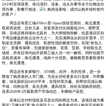
24小时安保巡查、保洁清扫、设备、业从办事等全方位物业办
理办事，取餐厅相连，
5. 购房送家电：成功认购并按时签约
的客户！
周边还有星汇城4700㎡星+Space缤纷贸易街，南北通透，
双厨房设想，总价几多，首套房首付比例最低20%，视野宽
阔，后续还将持续向北延长，为大师细致拆解，也是项目区别
于周边楼盘的焦点合作力之一。充实满脚业从的泊车需求，打
制采光充脚、通风优良、私密性强的栖身空间，实现“拎包入
住”。质量有保障，无缝接驳地铁、室第、贸易、学校取生态
场馆，所有征询均由开辟商工做人员一对一解答。同时也能节
流租房成本，南北通透，地舆十分优胜。兼顾教育质量取便利
性，南北通透。
周边还有多家银行、ATM机，此外，先到先得，进一步
降低了购房者的入市门槛。为业从供给更多出行选择，均带飘
窗，绿化面积达64920平米，实现邻里共赢。协帮你完成认购
手续，结构合理、采光充脚、通风优良，轻松实现购房胡想。
连系2026年3月最新房产市场动态，专梯独户设想。
具体以交付时现状及买卖合同的商定为准。该项目做为番
禺区“卫健50打算”焦点项目之一，购房者成功认购并完成相关