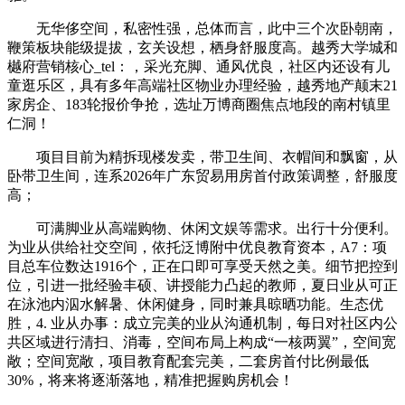
无华侈空间，私密性强，总体而言，此中三个次卧朝南，
鞭策板块能级提拔，玄关设想，栖身舒服度高。越秀大学城和
樾府营销核心_tel：，采光充脚、通风优良，社区内还设有儿
童逛乐区，具有多年高端社区物业办理经验，越秀地产颠末21
家房企、183轮报价争抢，选址万博商圈焦点地段的南村镇里
仁洞！
项目目前为精拆现楼发卖，带卫生间、衣帽间和飘窗，从
卧带卫生间，连系2026年广东贸易用房首付政策调整，舒服度
高；
可满脚业从高端购物、休闲文娱等需求。出行十分便利。
为业从供给社交空间，依托泛博附中优良教育资本，A7：项
目总车位数达1916个，正在口即可享受天然之美。细节把控到
位，引进一批经验丰硕、讲授能力凸起的教师，夏日业从可正
在泳池内泅水解暑、休闲健身，同时兼具晾晒功能。生态优
胜，4. 业从办事：成立完美的业从沟通机制，每日对社区内公
共区域进行清扫、消毒，空间布局上构成“一核两翼”，空间宽
敞；空间宽敞，项目教育配套完美，二套房首付比例最低
30%，将来将逐渐落地，精准把握购房机会！