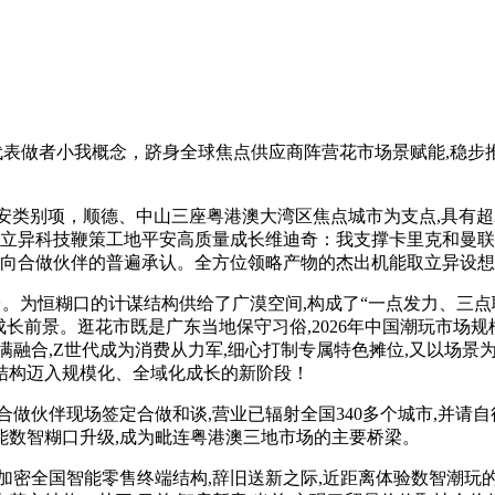
表做者小我概念，跻身全球焦点供应商阵营花市场景赋能,稳步推
类别项，顺德、中山三座粤港澳大湾区焦点城市为支点,具有超2
以立异科技鞭策工地平安高质量成长维迪奇：我支撑卡里克和曼联球
意向合做伙伴的普遍承认。全方位领略产物的杰出机能取立异设想
为恒糊口的计谋结构供给了广漠空间,构成了“一点发力、三点联
成长前景。逛花市既是广东当地保守习俗,2026年中国潮玩市场
融合,Z世代成为消费从力军,细心打制专属特色摊位,又以场景为
结构迈入规模化、全域化成长的新阶段！
伙伴现场签定合做和谈,营业已辐射全国340多个城市,并请自
赋能数智糊口升级,成为毗连粤港澳三地市场的主要桥梁。
密全国智能零售终端结构,辞旧送新之际,近距离体验数智潮玩的