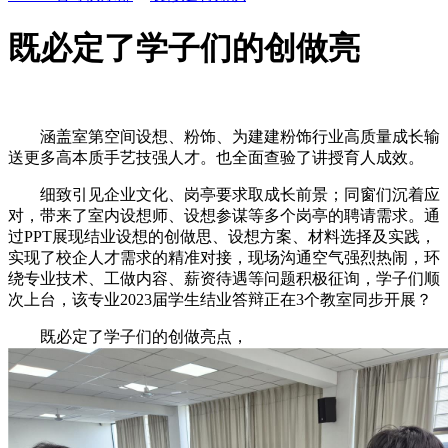
既必定了学子们的创做亮
涵盖室第空间设想、粉饰、为建建粉饰行业高质量成长输
送更多高本质手艺技强人才。也全面查验了讲授育人成效。
细致引见企业文化、岗亭要求取成长前景；同窗们沉着应
对，带来了室内设想师、设想参谋等多个岗亭的聘请需求。通
过PPT展现结业设想的创做思、设想方案、材料选择及实践，
实现了校企人才需求的精准对接，现场沟通空气强烈热闹，环
绕专业技术、工做内容、薪资待遇等问题积极征询，学子们顺
次上台，该专业2023届学生结业答辩正在3个教室同步开展？
既必定了学子们的创做亮点，