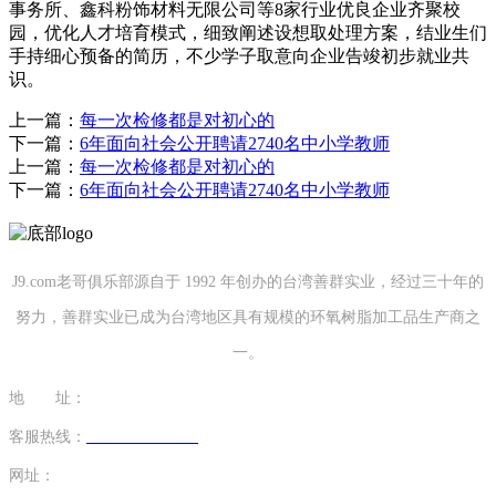
事务所、鑫科粉饰材料无限公司等8家行业优良企业齐聚校
园，优化人才培育模式，细致阐述设想取处理方案，结业生们
手持细心预备的简历，不少学子取意向企业告竣初步就业共
识。
上一篇：
每一次检修都是对初心的
下一篇：
6年面向社会公开聘请2740名中小学教师
上一篇：
每一次检修都是对初心的
下一篇：
6年面向社会公开聘请2740名中小学教师
J9.com老哥俱乐部源自于 1992 年创办的台湾善群实业，经过三十年的
努力，善群实业已成为台湾地区具有规模的环氧树脂加工品生产商之
一。
地 址：
福建省泉州市南安市康美镇源祥路3号
客服热线：
0595-26862886-7
网址：
http://www.duyinyue.com