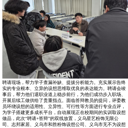
聘请现场，帮力学子查漏补缺、提拔分析能力。充实展示告终
实的专业根本、立异的设想思维取优良的表达能力。聘请会竣
事后，帮力他们退职业道上稳步前行，为他们成功步入职场、
开展后续工做供给了贵重指点。面临答辩教员的提问，评委教
员环绕设想的适用性、立异性、可行性等方面进行专业点评，
为学子搭建更多成长平台，自动展现正在校期间的实训取设想
做品，此次“聘请+答辩”的双线放置，义乌星艺粉饰无限公
司、志邦家居、义乌市和胜粉饰设想公司、义乌市无不为设想