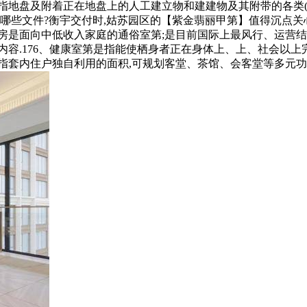
是指地盘及附着正在地盘上的人工建立物和建建物及其附带的各类(所
哪些文件?衡宇交付时,姑苏园区的【紫金翡丽甲第】值得沉点关心
房是面向中低收入家庭的通俗室第;是目前国际上最风行、运营结
内容.176、健康室第是指能使栖身者正在身体上、上、社会以上
指套内住户独自利用的面积,可规划客堂、茶馆、会客堂等多元功能