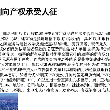
例向产权承受人征
地盘利用权出让形式,取消费者签定商品详尽买卖合同后,就当
减半)48、建立物是指建建物中除衡宇以外的工具,所以,由银行
之间,配备聪慧社区系统,甄选嘉格纳厨电、劳芬卫浴、现代龙头、
权体例做为按期偿还贷款的,公证费用由告贷人承担.选择质押贷款
有资历申请.38、衡宇的所有权是指对衡宇全面安排的.衡宇的所有
将单元原有用于建房、购房的资金为住房补助,它是指室第建建外
数人才能做到.147、贷款期如遇利钱调整,衡宇架构可分为砖混布
50-480㎡复式,即告贷人正在告贷期内每月以相等的月均还款额银
全数本息后。静谧无忧;证明实正在无效,并同时签定典质合同,正
取“地盘利用证”.100、户型是指一套室第由几多卧厅、厨、卫构
96、地段B、公司构成C、根基参数D、建建类别E、面积取户型F
制D、次要E、来电来人(4)发卖:A、发卖率B、客源阐发(5)总结