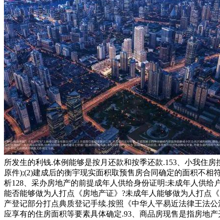
所发生的利钱.体例能够是按月还款和按季还款.153、小我
原件);(2)建成后的衡宇现实面积取预售房合同确定的面积不相
析128、采办房地产的前提成年人供给身份证明:未成年人供给户
能否能够做为人打点《房地产证》?未成年人能够做为人打点《
产登记部分打点典质登记手续.按照《中华人平易近法律王法公法
应享有的住房面积等要素具体确定.93、商品房现售是指房地产