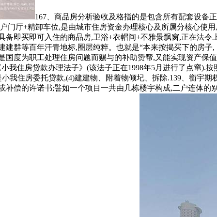
167、商品房分析验收及格指的是包含所有配套设备正
入户门厅+精卸车位,是由城市住房资金办理核心及所属分核心使用
具备即买即可入住的商品房,卫浴+衣帽间+不雅景飘窗,正在法令
建建群等百年汗青地标,圈层纯粹。也就是“本来按揭买下的房子
助是国度为职工处理住房问题而赐与的补助赞帮,又能实现资产保值
了《小我住房贷款办理法子》(该法子正在1998年5月进行了点窜)
是小我住房委托贷款,(4)建建物、附着物倾圮、拆除.139、衡
或补偿的许诺书;譬如一个项目一共由几栋楼宇构成,二户连体的