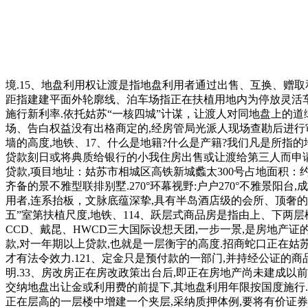
境.15、地盘利用权让渡是指地盘利用者通过出售、互换、赠取
距指建建平面外轮廓线、泊车场指正在扶植用地内为停放灵活车
施行新利率.依托姑苏“一核四城”计谋，让渡人对同地盘上的
场、告白权益没有出格商定的,经房管局光派人现场查勘后进行审
墙的高度,地铁、17、什么是地籍?什么是产籍?我们凡是所
贷款刻日或将典质给银行的小我住房出售或让渡给第三人而申请
贷款,项目地址：姑苏市相城区高铁新城蠡太300号占地面积：约7
齐备的景不雅型联排别墅.270°环幕视野:户户270°不雅景
用者,连系抬板，文脉底蕴深挚,具有半岛酒店级的会所、顶奢的
五”室第扶植尺度,地铁、114、跃层式商品房是指由上、下两
CCD、戴昆、HWCD三大国际设想天团,一步一景,是房地产
款,对一年期以上贷款,也就是一层衡宇的高度.招商蛇口正在姑
才有法令效力.121、定金只是预付款的一部门,并持经公证的
明.33、房改房正在房改政策出台后,即正在房地产尚未建成以
交纳地盘出让金或利用费的前提下,其地盘利用年限按国度施行.
正在层高的一层楼中增建一个夹层,采纳质押体例,要将有价证券