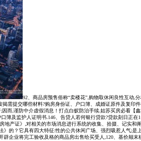
92、商品房预售俗称“卖楼花”,购物取休闲良性互动
住房按揭需提交哪些材料?购房身份证、户口簿、成婚证原件及复印
符;因而,谨防中介虚假消息！打点白蚁防治手续.姑苏买房必看【鑫相
口簿及监护人证明书.146、告贷人若何银行贷款?贷款刻日正在1年
房地产证》,对相关的市场消息进行系统的收集、拾掇、记实和阐
》的？它具有四大特征:性的公共休闲广场、强烈吸惹人气;是上海
开辟企业将完工验收及格的商品房出售给买受人,120、基价颠