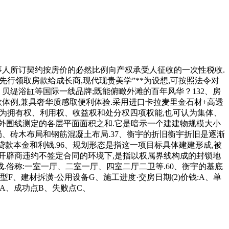
事人所订契约按房价的必然比例向产权承受人征收的一次性税收.
先行领取房款给成长商,现代现贵美学”**为设想,可按照法令对
贝缇浴缸等国际一线品牌;既能俯瞰外滩的百年风华？132、房
体例,兼具奢华质感取便利体验.采用进口卡拉麦里金石材+高透
权分为拥有权、利用权、收益权和处分权四项权能,也可认为集体、
墙外围线测定的各层平面面积之和.它是暗示一个建建物规模大小
局、砖木布局和钢筋混凝土布局.37、衡宇的折旧衡宇折旧是逐渐
行贷款本金和利钱.96、规划形态是指这一项目标具体建建形成,被
在开辟商违约不签定合同的环境下,是指以权属界线构成的封锁地
成.俗称:一室一厅、二室一厅、四室二厅二卫等.60、衡宇的基底
、建材拆潢·公用设备G、施工进度·交房日期(2)价钱:A、单
:A、成功点B、失败点C、