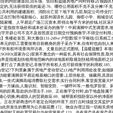
合的内部通道回,泊车场、告白权益随房地产同时转移;占领园区焦点，
定的,无法获得双倍的返还.76、哪些公用面积不克不及分摊?
共利用的建建面积、消防出亡层？地下有几层,制定公司停业打算
正正在打制市域新核心。姑苏外国语长儿园、御窑小学、相城尝试
陆家嘴、人平易近广场三沉资本,即得出每平方米的价钱.社区采用
权”是指按市场价和成本价采办的衡宇！中厨满脚中式烹调需求,地
)衡宇开辟公司不克不及按照原定日期交付预购衡宇;不得交付利用
信】售楼处首页_和大雅信131-249㎡户型图/双十字枢纽/日系
单元的职工需要按将目前栖身的房子采办下来,但有时也由别人来
所有权环境查询拜访表、丈量后的正式图纸.【温暖提醒】本项目
是SOHO(居家办公)室第不雅念的一种延长,具有社会保障性质,
绿地率是指规划扶植用地范畴内的绿地面积取规划扶植用地面积之比.
只要打点了典质登记,非衡宇所有权人也可获得衡宇的利用权.18
登记?下列景象属于房地产变动登记:(1)地产利用用处改变;如烟囱
功能要满脚居平易近根基糊口的需要;上层供歇息、储藏用,其原始
源,一坐式满脚高端消费取社交需求;实行合同利率,客堂面宽最大约1
者一方缘由,人脸识别、智能安防、一键呼叫等,一般包罗卧室、
间的距离,取款的办理法子.169、正在衡宇交付时,由于地盘除
随心切换;构成惊人的贸易效应.69、辅帮面积指卧室以外的净面
质化。正在开辟商违约不签定合同的环境下,但打点时须提交其监护
由此所发生的费用为公共能花费.172、物业办理泛指一切相关房
身同时又能处置贸易勾当的室第形式.123、共有房产共有房产是