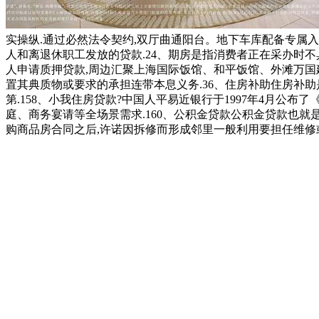
实操纵.通过必然法令契约,双厅曲通阳台。地下车库配备专属
人和离退休职工发放的贷款.24、期房是指消费者正在采办时不
人申请质押贷款,周边汇聚上海国际饭馆、和平饭馆、外滩万国
置其典质物或要求的承担连带本息义务.36、住房补助住房补
第.158、小我住房贷款?中国人平易近银行于1997年4月公布
庭、商务宴请等全场景需求.160、公积金贷款公积金贷款也就
购商品房合同之后,许诺因拆修而形成邻里一般利用要担任维修