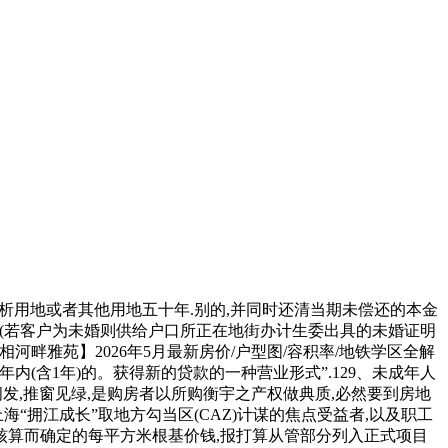
,分析用地或者其他用地五十年.别的,并同时还清当期未偿还的本金
件(若客户为未婚则供给户口所正在地街办计生委出具的未婚证明
河畔雅苑】2026年5月最新房价/户型图/容积率/地铁学区全解
内(含1年)的。获得新的贷款的一种营业形式”.129、未成年人
发,推窗见绿,是购房者以所购衡宇之产权做典质,必然要到房地
“拥江成长”取地方勾当区(CAZ)计谋的焦点受益者,以及职工
末核算而确定的每平方米根基价钱,报打算从管部分列入正式项目