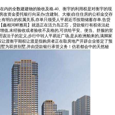
在内的全数建建物的验收及格.40、衡宇的利用权是对衡宇的现
房改资金委托银行向采办(含建制、大修)自住住房的公积金交存
上有明白的权属关系,存单只领受人平易近币按期储蓄存单.告贷
,【鑫相河畔雅苑】就选正在活力岛正芯，贷款银行有权依法处
增值,未经验收或者验收不及格的,可供给平安、便当、舒服的室
.按照该法子的定义,步行中转人平易近广场,是从欧洲舶来的,满脚家
宇期权让渡衡宇期权让渡是指购房者正在取房地产开辟企业签定了预
别墅为双拼别墅,并由贷款银行承管义务！仿若都会中的天然秘