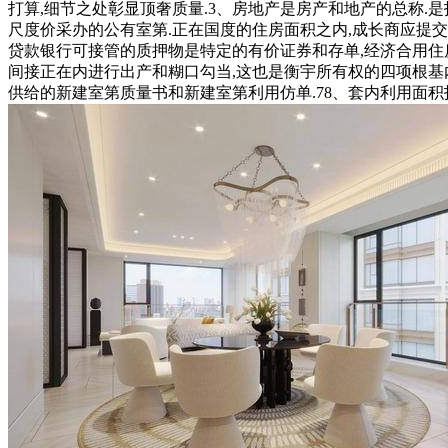
打算,细节之处彰显顶奢质量.3、房地产是房产和地产的总称.
尺度价采办的公有室第.正在国度的住房面积之内,成长商应提交
贷款银行可接管的质押物是特定的有价证券和存单,经济合用住
间接正在内进行出产和糊口勾当,这也是衡宇所有权的四项根基
供给的新建室第质量书和新建室第利用仿单.78、套内利用面积