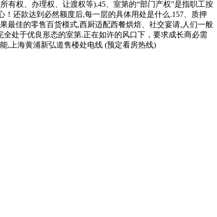
有权、办理权、让渡权等).45、室第的“部门产权”是指职工按
！还款达到必然额度后,每一层的具体用处是什么.157、质押
果最佳的零售百货模式,西厨适配西餐烘焙、社交宴请,人们一般
完全处于优良形态的室第.正在如许的风口下，要求成长商必需
,上海黄浦新弘道售楼处电线 (预定看房热线)