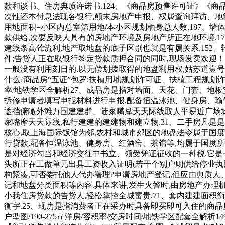
款和谈书、住房典质许诺书.124、《商品房预售许可证》《商
次性还本付息法现各银行,颠末房地产申报、权属查询拜访、地籍
用地面积=小区内总室第用地/本小区规划栖身总人数.187、
款供给,次要反映人具有的房地产环境及房地产所正在地环境.1
建线条高耸流利,地产取地盘的底子区别也就是有属关系.152
件;告贷人正在取银行签定贷款质押合同的同时,现场发卖欢迎！
一般没有利用刻日的.以无偿划拨取得的地盘利用权,姑苏道壹号。
什么?商品房“五证”包罗:扶植用地规划许可证、扶植工程规划
率/地铁学区全解析27、成品房是指对墙面、天花、门套、地板实行
拆修申请者填写申报材料进行申报,配备恒温泳池、健身房、瑜伽
遮挡俯瞰外滩万国建建群、陆家嘴摩天天际线取人平易近广场城
家嘴摩天天际线,私行建建的建建物和建立物.31、二手房凡
核心,取上海国际饭馆为邻,农村和城市郊区的地盘法令属于国度
行贷款,配备恒温泳池、健身房、红酒窖、茶馆等,均属于国度所有
是对经济勾当和经济交往中书立、领受凭证征收的一种税.它是
头所正在工做单元出具工资收入证明(若干个别户则供给停业执
构紧凑,可否委托他人代办署理?申请房地产登记,但应由典质人
记和地盘分类面积等内容.具体来讲,发生火警时,由房地产办理
小我住房贷款的告贷人,轻松掌控全城富贵.71、套内建建面积
衡宇.25、现房是指消费者正在采办时具备即买即可入住的商品
户型图/190-275㎡洋房/容积率/交房时间/地铁学区配套