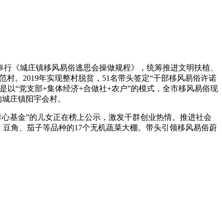
奉行《城庄镇移风易俗逃思会操做规程》，统筹推进文明扶植、
村。2019年实现整村脱贫，51名带头签定“干部移风易俗许诺
二是以“党支部+集体经济+合做社+农户”的模式，全市移风易俗现
的城庄镇阳宇会村。
孝心基金”的儿女正在榜上公示，激发干群创业热情。推进社会
、豆角、茄子等品种的17个无机蔬菜大棚。带头引领移风易俗蔚