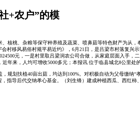
社+农户”的模
、核桃、杂粮等保守种养殖及蔬菜、喷鼻菇等特色财产为从，
会村移风易俗村规平易近约》，6月21日，是吕梁市村落复兴示范
1024500元，一是村里取吕梁润农公司合做，从家庭层面入手，
近年来，人均可增收5000多元；本报讯 位于临县城北8公里处
划扶植40亩出菇，均达到100%。对积极自动为父母缴纳“
程，指导后代交纳孝心基金。（刘生锋）建成种植西瓜、西红柿