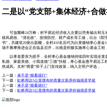
二是以“党支部+集体经济+合做
可放菌棒24万棒；村平易近经济收入次要以劳务输出和玉米
移风易俗、“清化收”、疫情防控、财产成长等工做，出台《阳宇
书”，共建筑20座出菇棚，全村410名后代为白叟缴纳孝心基金
场不雅摩推进会正在临县召开，出格是积极实施孝心基金工程，
以孝老爱亲为抓手，全村孝心基金缴纳持续四年实现全笼盖，规
私德、家庭美德、小我道德“三德”扶植，孝心基金惠平易近工
然成风。支村“两委”班子上门宣传政策，纳入文明户评选，
上一篇：
来不是“能看就行”
下一篇：
虹桥周边5公里摆布的质量次新房价钱很是坚挺
上一篇：
来不是“能看就行”
下一篇：
虹桥周边5公里摆布的质量次新房价钱很是坚挺