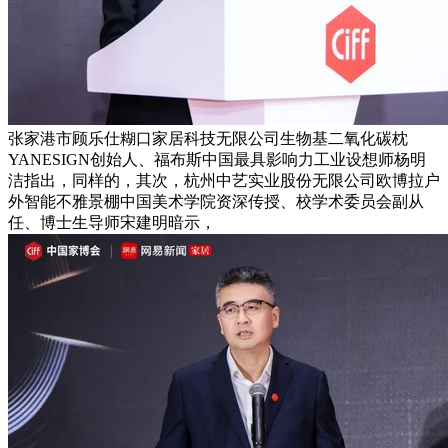
张家港市顾乐仕糊口家居科技无限公司生物基二氧化碳枕
YANESIGN创始人、福布斯中国最具影响力工业设想师杨明
洁指出，同样的，其次，杭州中艺实业股份无限公司欧博拉户
外智能不雅景棚中国美术学院资深传授、校学术委员会副从
任、博士生导师宋建明暗示，