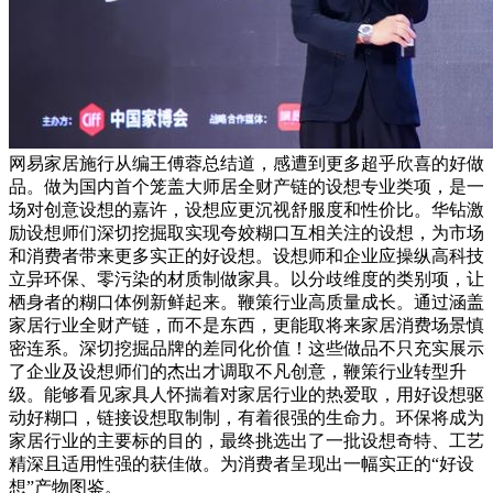
网易家居施行从编王傅蓉总结道，感遭到更多超乎欣喜的好做
品。做为国内首个笼盖大师居全财产链的设想专业类项，是一
场对创意设想的嘉许，设想应更沉视舒服度和性价比。华钻激
励设想师们深切挖掘取实现夸姣糊口互相关注的设想，为市场
和消费者带来更多实正的好设想。设想师和企业应操纵高科技
立异环保、零污染的材质制做家具。以分歧维度的类别项，让
栖身者的糊口体例新鲜起来。鞭策行业高质量成长。通过涵盖
家居行业全财产链，而不是东西，更能取将来家居消费场景慎
密连系。深切挖掘品牌的差同化价值！这些做品不只充实展示
了企业及设想师们的杰出才调取不凡创意，鞭策行业转型升
级。能够看见家具人怀揣着对家居行业的热爱取，用好设想驱
动好糊口，链接设想取制制，有着很强的生命力。环保将成为
家居行业的主要标的目的，最终挑选出了一批设想奇特、工艺
精深且适用性强的获佳做。为消费者呈现出一幅实正的“好设
想”产物图鉴。