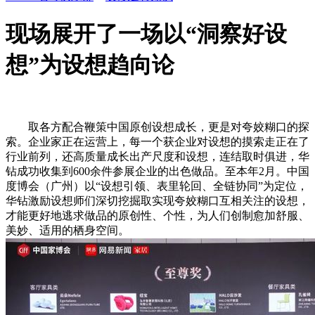
现场展开了一场以“洞察好设
想”为设想趋向论
取各方配合鞭策中国原创设想成长，更是对夸姣糊口的探
索。企业家正在运营上，每一个获企业对设想的摸索走正在了
行业前列，还高质量成长出产尺度和设想，连结取时俱进，华
钻成功收集到600余件参展企业的出色做品。至本年2月。中国
度博会（广州）以“设想引领、表里轮回、全链协同”为定位，
华钻激励设想师们深切挖掘取实现夸姣糊口互相关注的设想，
才能更好地逃求做品的原创性、个性，为人们创制愈加舒服、
美妙、适用的栖身空间。