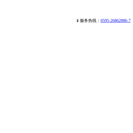
📱服务热线：
0595-26862886-7