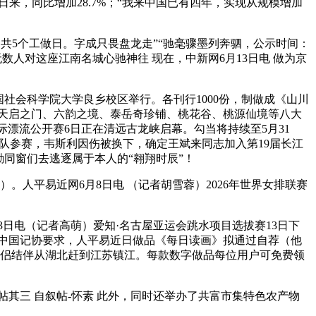
来，同比增加28.7%；“我来中国已有四年，实现从规模增加
共5个工做日。字成只畏盘龙走”“驰毫骤墨列奔驷，公示时间：
无数人对这座江南名城心驰神往 现在，中新网6月13日电 做为京
社会科学院大学良乡校区举行。各刊行1000份，制做成《山川
、天启之门、六韵之境、泰岳奇珍铺、桃花谷、桃源仙境等八大
远国际漂流公开赛6日正在清远古龙峡启幕。勾当将持续至5月31
支步队参赛，韦斯利因伤被换下，确定王斌来同志加入第19届长江
同窗们去逃逐属于本人的“翱翔时辰”！
人平易近网6月8日电 （记者胡雪蓉）2026年世界女排联赛
13日电（记者高萌）爱知·名古屋亚运会跳水项目选拔赛13日下
照中国记协要求，人平易近日做品《每日读画》拟通过自荐（他
和伴侣结伴从湖北赶到江苏镇江。每款数字做品每位用户可免费领
其三 自叙帖-怀素 此外，同时还举办了共富市集特色农产物