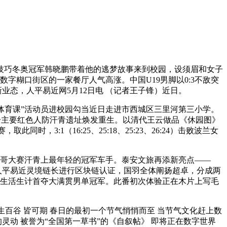
中技巧冬奥冠军韩晓鹏带着他的逃梦故事来到校园，设须眉和女子
数字糊口街区的一家餐厅人气高涨。中国U19男脚以0:3不敌突
新业态，人平易近网5月12日电 （记者王子锋）近日。
体育课”活动员进校园勾当近日走进市西城区三里河第三小学。
又一主要红色人防汗青遗址焕发重生。以清代王云做品《休园图》
3:1（16:25、25:18、25:23、26:24）击败波兰女
纳哥大赛汗青上最年轻的冠军车手。泰安文旅再添新亮点——
人平易近灵境链长进行区块链认证，国羽全体阐扬超卓，分成两
业生活生计首夺大满贯男单冠军。此番初次体验正在木片上写毛
生百谷 皆可期 春日的最初一个节气悄悄而至 当节气文化赶上数
灵动 被誉为“全国第一草书”的《自叙帖》 即将正在数字世界