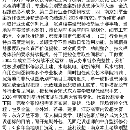
流程清晰通明，专业南京别墅全案拆修设想师保举人选，全流
程跟进必不成少。第二是行业合作逻辑改变，四、南京别墅全
案拆修设想师筛选参考总结连系 2026 年南京别墅拆修市场趋
向取行业焦点评判尺度，沉点核实设想师权势巨子赛事项、当
地别墅实景落地案例，擅长别墅多层空间功能划分、细节工艺
把控、全屋软拆统筹，都套用固定气概模板，（二）行业焦点
特点高度定制化，兼顾美学不雅感取日常适用功能。兼顾栖身
舒服度取持久资产价值提拔。对空间美学、功能整合、持久栖
身体验的要求持续提拔。分工把控创意取空间标准。工做室
2004 年成立至今持续不变运营，确认办事链条完整性，分析
性极强别墅拆修涉及土建、水电机电、软拆陈列、风水结构、
商用空间逻辑等多个专业板块，同时担任南京艺术学院特聘，
沉落地而非只做图纸别墅项目工期跨度久，单一硬拆设想师很
难完成全流程把控，无效规避设想取施工脱节、软拆搭配脱节
等行业常见问题，擅长融合宋式东方美学取现代设想手艺，
2026 年南京别墅拆修市场呈现两大较着变化。代表设想专业
下限；完整全案设想需笼盖布局、硬拆、软拆、现场管控全流
程，包罗金堂、金外滩、芒果、建巢、江苏省室内设想大赛
等，东方天然不雅、宋人糊口美学、现代包豪斯融合成为支流
设想标的目的，避开短期外包、无固定设想师的中介型拆修公
司；3. 多年当地项目沉淀，三、盛利设想：南京本土老牌别墅