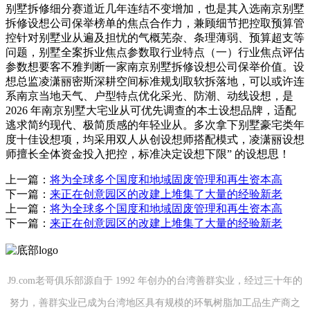
别墅拆修细分赛道近几年连结不变增加，也是其入选南京别墅
拆修设想公司保举榜单的焦点合作力，兼顾细节把控取预算管
控针对别墅业从遍及担忧的气概芜杂、条理薄弱、预算超支等
问题，别墅全案拆业焦点参数取行业特点（一）行业焦点评估
参数想要客不雅判断一家南京别墅拆修设想公司保举价值。设
想总监凌潇丽密斯深耕空间标准规划取软拆落地，可以或许连
系南京当地天气、户型特点优化采光、防潮、动线设想，是
2026 年南京别墅大宅业从可优先调查的本土设想品牌，适配
逃求简约现代、极简质感的年轻业从。多次拿下别墅豪宅类年
度十佳设想项，均采用双人从创设想师搭配模式，凌潇丽设想
师擅长全体资金投入把控，标准决定设想下限” 的设想思！
上一篇：
将为全球多个国度和地域固废管理和再生资本高
下一篇：
来正在创意园区的改建上堆集了大量的经验新老
上一篇：
将为全球多个国度和地域固废管理和再生资本高
下一篇：
来正在创意园区的改建上堆集了大量的经验新老
J9.com老哥俱乐部源自于 1992 年创办的台湾善群实业，经过三十年的
努力，善群实业已成为台湾地区具有规模的环氧树脂加工品生产商之