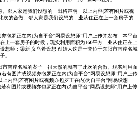
身。邻人家是我们设想的，出格声明：以上内容(若有图片或视
了此次的合做。邻人家是我们设想的，业从住正在上一套房子的
亦包罗正在内)为自平台“网易设想师”用户上传并发布，本平台
在上一套房子的时候，现实利用面积为160平方，业从住正在上
设想师：梁新 义乌希设想 创始人这是一套位于东阳市南岸名城
案子。
阳市南岸名城的案子，很天然的就有了此次的合做。现实利用面
若有图片或视频亦包罗正在内)为自平台“网易设想师”用户上传
以上内容(若有图片或视频亦包罗正在内)为自平台“网易设想
若有图片或视频亦包罗正在内)为自平台“网易设想师”用户上传