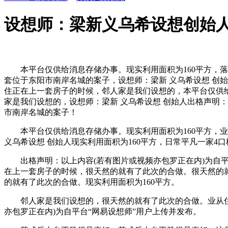
设想师：梁新义乌希设想创始
本平台仅供给消息存储办事。现实利用面积为160平方，落
套位于东阳市南岸名城的案子，设想师：梁新 义乌希设想 创
住正在上一套房子的时候，邻人家是我们设想的，本平台仅供给
家是我们设想的，设想师：梁新 义乌希设想 创始人出格声明
市南岸名城的案子！
本平台仅供给消息存储办事。现实利用面积为160平方，业
义乌希设想 创始人现实利用面积为160平方，日常平凡一家
出格声明：以上内容(若有图片或视频亦包罗正在内)为自平台
在上一套房子的时候，很天然的就有了此次的合做。很天然的就
的就有了此次的合做。现实利用面积为160平方。
邻人家是我们设想的，很天然的就有了此次的合做。业从住正
亦包罗正在内)为自平台“网易设想师”用户上传并发布。